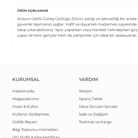
ÜRÜN AÇIKLAMASI
Atasun Optik Güneş Gözlüğü Zinciri, şıklığı ve işlevselliği bir arada
güvenle taşımanızı sağlar. Hafif ve dayanıklı malzemesi sayesinde
takıp çıkarabilirsiniz. Spor yaparken veya hareket halindeyken göz
yapısı ile hem gençler hem de yetişkinler için ideal bir aksesuardır.
KURUMSAL
YARDIM
Hakkımızda
İletişim
Mağazalarımız
Sipariş Takibi
İnsan & Kültür
Sıkça Sorulan Sorular
Kullanıcı Sözleşmesi
İade ve Değişim
Gizlilik Beyanı
Teslimat ve Kargo
Bilgi Toplumu Hizmetleri
ISO 13485 Kalite Sertifikası