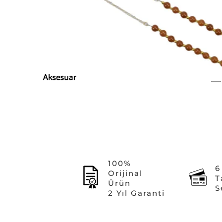
100%
6
Orijinal
T
Ürün
S
2 Yıl Garanti