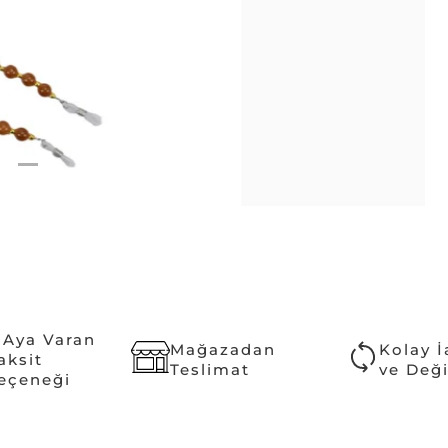
 Aya Varan
Mağazadan
Kolay 
aksit
Teslimat
ve Değ
eçeneği