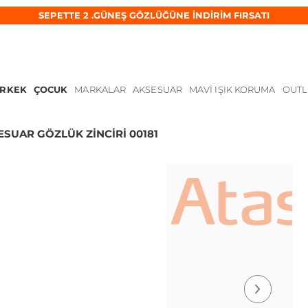
SEPETTE 2 .GÜNEŞ GÖZLÜĞÜNE İNDİRİM FIRSATI
ERKEK
ÇOCUK
MARKALAR
AKSESUAR
MAVI IŞIK KORUMA
OUTL
ESUAR GÖZLÜK ZİNCİRİ 00181