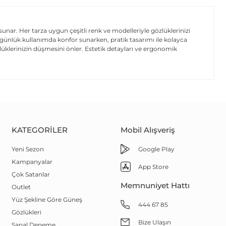
 sunar. Her tarza uygun çeşitli renk ve modelleriyle gözlüklerinizi
 günlük kullanımda konfor sunarken, pratik tasarımı ile kolayca
lüklerinizin düşmesini önler. Estetik detayları ve ergonomik
KATEGORILER
Mobil Alışveriş
Yeni Sezon
Google Play
Kampanyalar
App Store
Çok Satanlar
Memnuniyet Hattı
Outlet
Yüz Şekline Göre Güneş
444 67 85
Gözlükleri
Bize Ulaşın
Sanal Deneme