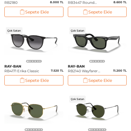
RB2180
8.000 TL
RB3447 Round
8.600 TL
Metal
Sepete Ekle
Sepete Ekle
Çok Satan
Çok Satan
RAY-BAN
RAY-BAN
RB4171 Erika Classic
7.520 TL
RB2140 Wayfarer
11.200 TL
(Polarize)
Sepete Ekle
Sepete Ekle
Çok Satan