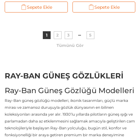
Classic
Sepete Ekle
Sepete Ekle
...
1
2
3
5
Tümünü Gör
RAY-BAN GÜNEŞ GÖZLÜKLERİ
Ray-Ban Güneş Gözlüğü Modelleri
Ray-Ban güneş gözlüğü modelleri, ikonik tasarımları, güçlü marka
mirası ve zamansız duruşuyla gözlük dünyasının en bilinen
koleksiyonları arasında yer alır. 1930’lu yıllarda pilotların güneş ışığı ve
parlamadan daha az etkilenmesini sağlamak amacıyla geliştirilen cam
teknolojileriyle başlayan Ray-Ban yolculuğu, bugün stil, konfor ve
fonksiyonelliği bir araya getiren premium bir marka deneyimine