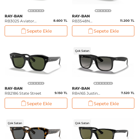
RAY-BAN
RAY-BAN
RB3025 Aviator
8.600 TL
RB3548N
11.200 TL
Classic
Hexagonal Flat
Sepete Ekle
Sepete Ekle
Lenses
Çok Satan
RAY-BAN
RAY-BAN
RB2186 State Street
9.150 TL
RB4165 Justin
7.520 TL
Classic
Sepete Ekle
Sepete Ekle
Çok Satan
Çok Satan