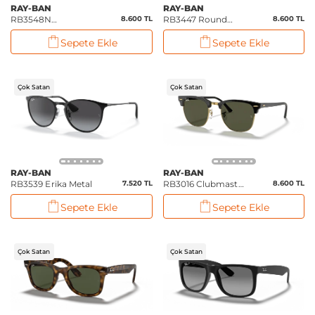
RAY-BAN
RAY-BAN
RB3548N
8.600 TL
RB3447 Round
8.600 TL
Hexagonal Flat
Metal
Sepete Ekle
Sepete Ekle
Lenses
Çok Satan
Çok Satan
RAY-BAN
RAY-BAN
RB3539 Erika Metal
7.520 TL
RB3016 Clubmaster
8.600 TL
Classic
Sepete Ekle
Sepete Ekle
Çok Satan
Çok Satan