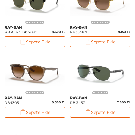
RAY-BAN
RAY-BAN
RB3016 Clubmaster
8.600 TL
RB3548N
9.150 TL
Classic
Hexagonal Flat
Sepete Ekle
Sepete Ekle
Lenses
RAY-BAN
RAY-BAN
RB4305
8.500 TL
RB 3457
7.000 TL
Sepete Ekle
Sepete Ekle