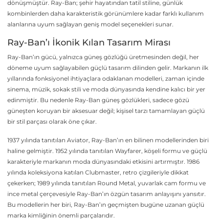
dönüşmüştür. Ray-Ban; şehir hayatından tatil stiline, günlük
kombinlerden daha karakteristik görünümlere kadar farklı kullanım
alanlarına uyum sağlayan geniş model seçenekleri sunar.
Ray-Ban’ı İkonik Kılan Tasarım Mirası
Ray-Ban’ın gücü, yalnızca güneş gözlüğü üretmesinden değil, her
döneme uyum sağlayabilen güçlü tasarım dilinden gelir. Markanın ilk
yıllarında fonksiyonel ihtiyaçlara odaklanan modelleri, zaman içinde
sinema, müzik, sokak stili ve moda dünyasında kendine kalıcı bir yer
edinmiştir. Bu nedenle Ray-Ban güneş gözlükleri, sadece gözü
güneşten koruyan bir aksesuar değil; kişisel tarzı tamamlayan güçlü
bir stil parçası olarak öne çıkar.
1937 yılında tanıtılan Aviator, Ray-Ban’ın en bilinen modellerinden biri
haline gelmiştir. 1952 yılında tanıtılan Wayfarer, köşeli formu ve güçlü
karakteriyle markanın moda dünyasındaki etkisini artırmıştır. 1986
yılında koleksiyona katılan Clubmaster, retro çizgileriyle dikkat
çekerken; 1989 yılında tanıtılan Round Metal, yuvarlak cam formu ve
ince metal çerçevesiyle Ray-Ban’ın özgün tasarım anlayışını yansıtır.
Bu modellerin her biri, Ray-Ban’ın geçmişten bugüne uzanan güçlü
marka kimliğinin önemli parçalarıdır.