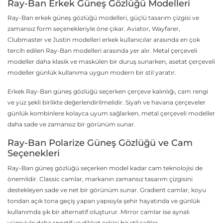
Ray-Ban Erkek Güneş Gözlüğü Modelleri
Ray-Ban erkek güneş gözlüğü modelleri, güçlü tasarım çizgisi ve
zamansız form seçenekleriyle öne çıkar. Aviator, Wayfarer,
Clubmaster ve Justin modelleri erkek kullanıcılar arasında en çok
tercih edilen Ray-Ban modelleri arasında yer alır. Metal çerçeveli
modeller daha klasik ve maskülen bir duruş sunarken, asetat çerçeveli
modeller günlük kullanıma uygun modern bir stil yaratır.
Erkek Ray-Ban güneş gözlüğü seçerken çerçeve kalınlığı, cam rengi
ve yüz şekli birlikte değerlendirilmelidir. Siyah ve havana çerçeveler
günlük kombinlere kolayca uyum sağlarken, metal çerçeveli modeller
daha sade ve zamansız bir görünüm sunar.
Ray-Ban Polarize Güneş Gözlüğü ve Cam
Seçenekleri
Ray-Ban güneş gözlüğü seçerken model kadar cam teknolojisi de
önemlidir. Classic camlar, markanın zamansız tasarım çizgisini
destekleyen sade ve net bir görünüm sunar. Gradient camlar, koyu
tondan açık tona geçiş yapan yapısıyla şehir hayatında ve günlük
kullanımda şık bir alternatif oluşturur. Mirror camlar ise aynalı
yüzeyiyle daha sportif ve dikkat çekici bir stil sağlar.