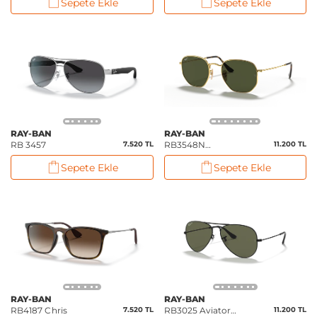
Sepete Ekle
Sepete Ekle
RAY-BAN
RAY-BAN
RB 3457
7.520 TL
RB3548N
11.200 TL
Hexagonal Flat
Sepete Ekle
Sepete Ekle
Lenses
RAY-BAN
RAY-BAN
RB4187 Chris
7.520 TL
RB3025 Aviator
11.200 TL