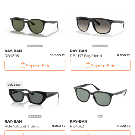
RAY-BAN
RAY-BAN
RB4305
10.000 TL
RB4147 Boyfriend
8.500 TL
Sepete Ekle
Sepete Ekle
Çok Satan
RAY-BAN
RAY-BAN
RB4430 Zena Bio-
9.050 TL
RB4362
8.000 TL
Based