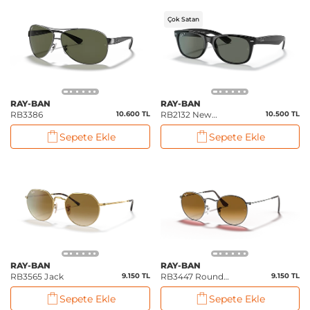
Çok Satan
RAY-BAN
RAY-BAN
RB3386
10.600 TL
RB2132 New
10.500 TL
Wayfarer Classic
Sepete Ekle
Sepete Ekle
RAY-BAN
RAY-BAN
RB3565 Jack
9.150 TL
RB3447 Round
9.150 TL
Metal
Sepete Ekle
Sepete Ekle