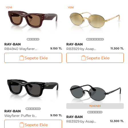
YENI
YENI
RAY-BAN
RAY-BAN
RB4940 Wayfarer
9.150 TL
RB3929 by Asap
11.300 TL
Puffer by Asap
Rocky
Sepete Ekle
Sepete Ekle
Rocky
TÜKENDI
RAY-BAN
Wayfarer Puffer by
9.150 TL
RAY-BAN
Asap Rocky
RB3929 by Asap
12.300 TL
Sepete Ekle
Rocky