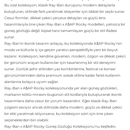
Bu özel koleksiyon; klasik Ray-Ban duruşunu modern detaylarla
buluşturan, stilinde fark yaratmak isteyenler için iddialı bir seçki sunar.
Cesur formlar, dikkat çekici çerçeve detayları ve güçlü lens
tasarımlarıyla öne çıkan Ray-Ban x A$AP Rocky modelleri, yalnızca bir
güneş gözlüğü değil; kişisel tarzı tamamlayan güçlü bir stil ifadesi
sunar.
Ray-Ban’in ikonik tasarım anlayışı, bu koleksiyonda A$AP Rocky’nin
moda ve kültürle iç içe geçen yaratıcı perspektifiyle yeni bir boyut
kazanır. Koleksiyon; kendine güvenen, modern, özgün ve dikkat çekici
bir görünüm arayan kullanıcılar için tasarlanmış bir stil deneyimi
sunar. Günlük şehir stilinden yaz kombinlerine, festival ve konser
görünümlerinden daha premium sokak stiline kadar farklı kullanım
alanlarına kolayca uyum sağlar.
Ray-Ban x A$AP Rocky koleksiyonunda yer alan güneş gözlükleri,
markanın köklü mirasını bugünün stil kodlarıyla buluşturarak ikonik
tasarımlara daha cesur bir yorum kazandırır. Eğer klasik Ray-Ban
çizgisini seviyor ancak stilinizde daha modern, güçlü ve dikkat çekici
bir etki yaratmak istiyorsanız, bu koleksiyon sizin için öne çıkan
seçeneklerden biri olabilir.
Ray-Ban x A$AP Rocky Güneş Gözlüğü Koleksiyonu’nu keşfedin;