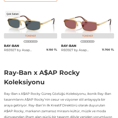
Çok Satan
TÜKENDI
TÜKENDI
RAY-BAN
RAY-BAN
RB3927 by Asap
9.150 TL
RB3927 by Asap
11.700 TL
Rocky
Rocky
Ray-Ban x A$AP Rocky
Koleksiyonu
Ray-Ban x A$AP Rocky Güneş Gözlüğü Koleksiyonu, ikonik Ray-Ban
tasarımlarını A$AP Rocky’nin cesur ve vizyoner stil anlayışıyla bir
araya getiriyor. Ray-Ban’in ilk Kreatif Direktörü olarak duyurulan
A$AP Rocky, markanın zamansız mirasını kültür, müzik ve moda
dünyasından ilham alan güçlü bir tasarım diliyle yeniden yorumluyor.