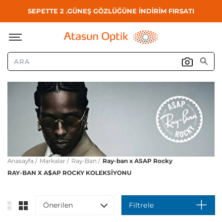
SEPETTE 2 .GÜNEŞ GÖZLÜĞÜNE İNDİRİM FIRSATI
Anasayfa /
Markalar /
Ray-Ban /
Ray-ban x ASAP Rocky
RAY-BAN X A$AP ROCKY KOLEKSIYONU
Önerilen
Filtrele