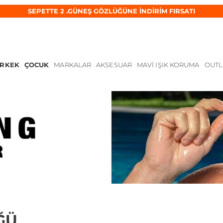
SEPETTE 2 .GÜNEŞ GÖZLÜĞÜNE İNDİRİM FIRSATI
ERKEK
ÇOCUK
MARKALAR
AKSESUAR
MAVI IŞIK KORUMA
OUTL
ĞÜ