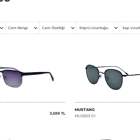
Cam Rengi
Cam Özelliği
Köprü Uzunluğu
Sap Uzun
MUSTANG
3.599 TL
MU2603 01