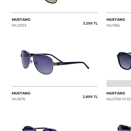
MUSTANG
MUSTANG
3.299 TL
MU2053
MU1965
MUSTANG
MUSTANG
2.899 TL
MU1676
MU2700 01 52