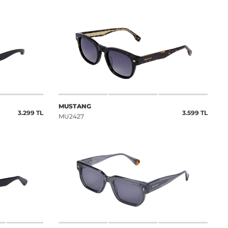
MUSTANG
3.299 TL
3.599 TL
MU2427