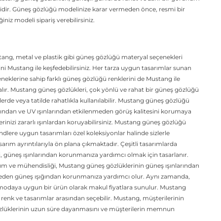
lidir. Güneş gözlüğü modelinize karar vermeden önce, resmi bir
iz modeli sipariş verebilirsiniz.
ang, metal ve plastik gibi güneş gözlüğü materyal seçenekleri
i Mustang ile keşfedebilirsiniz. Her tarza uygun tasarımlar sunan
çeneklerine sahip farklı güneş gözlüğü renklerini de Mustang ile
lır. Mustang güneş gözlükleri, çok yönlü ve rahat bir güneş gözlüğü
de veya tatilde rahatlıkla kullanılabilir. Mustang güneş gözlüğü
ışığından ve UV ışınlarından etkilenmeden görüş kalitesini korumaya
rinizi zararlı ışınlardan koruyabilirsiniz. Mustang güneş gözlüğü
lere uygun tasarımları özel koleksiyonlar halinde sizlerle
arım ayrıntılarıyla ön plana çıkmaktadır. Çeşitli tasarımlarda
 güneş ışınlarından korunmanıza yardımcı olmak için tasarlanır.
arım ve mühendisliği, Mustang güneş gözlüklerinin güneş ışınlarından
ermeden güneş ışığından korunmanıza yardımcı olur. Aynı zamanda,
e modaya uygun bir ürün olarak makul fiyatlara sunulur. Mustang
renk ve tasarımlar arasından seçebilir. Mustang, müşterilerinin
 gözlüklerinin uzun süre dayanmasını ve müşterilerin memnun