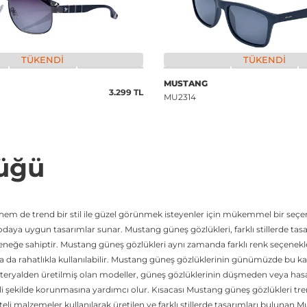
TÜKENDI
TÜKENDI
MUSTANG
3.299 TL
MU2314
üğü
 de trend bir stil ile güzel görünmek isteyenler için mükemmel bir seçenek
a uygun tasarımlar sunar. Mustang güneş gözlükleri, farklı stillerde tasarım
çeneğe sahiptir. Mustang güneş gözlükleri aynı zamanda farklı renk seçenek
da rahatlıkla kullanılabilir. Mustang güneş gözlüklerinin günümüzde bu kad
 materyalden üretilmiş olan modeller, güneş gözlüklerinin düşmeden veya ha
i şekilde korunmasına yardımcı olur. Kısacası Mustang güneş gözlükleri tr
teli malzemeler kullanılarak üretilen ve farklı stillerde tasarımları bulunan