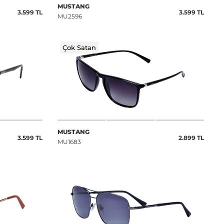
MUSTANG
3.599 TL
3.599 TL
MU2596
Çok Satan
MUSTANG
3.599 TL
2.899 TL
MU1683