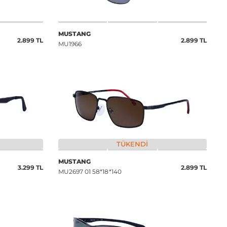
MUSTANG
2.899 TL
2.899 TL
MU1966
TÜKENDI
MUSTANG
3.299 TL
2.899 TL
MU2697 01 58*18*140