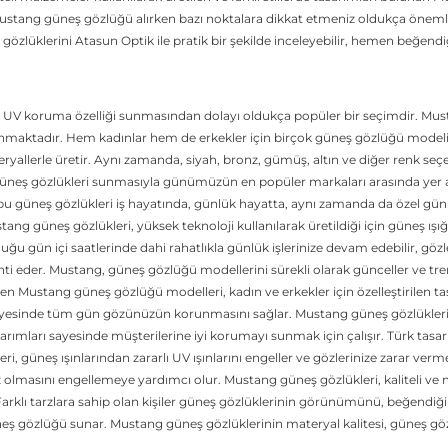
n Mustang güneş gözlüğü alırken bazı noktalara dikkat etmeniz oldukça önem
üklerini Atasun Optik ile pratik bir şekilde inceleyebilir, hemen beğendiğin
e UV koruma özelliği sunmasından dolayı oldukça popüler bir seçimdir. Must
sunmaktadır. Hem kadınlar hem de erkekler için birçok güneş gözlüğü modelin
teryallerle üretir. Aynı zamanda, siyah, bronz, gümüş, altın ve diğer renk se
n güneş gözlükleri sunmasıyla günümüzün en popüler markaları arasında yer a
 güneş gözlükleri iş hayatında, günlük hayatta, aynı zamanda da özel günler
ustang güneş gözlükleri, yüksek teknoloji kullanılarak üretildiği için güneş 
u gün içi saatlerinde dahi rahatlıkla günlük işlerinize devam edebilir, gözle
i eder. Mustang, güneş gözlüğü modellerini sürekli olarak günceller ve trend
en Mustang güneş gözlüğü modelleri, kadın ve erkekler için özelleştirilen tas
 sayesinde tüm gün gözünüzün korunmasını sağlar. Mustang güneş gözlükleri,
rımları sayesinde müşterilerine iyi korumayı sunmak için çalışır. Türk tas
 güneş ışınlarından zararlı UV ışınlarını engeller ve gözlerinize zarar v
ız olmasını engellemeye yardımcı olur. Mustang güneş gözlükleri, kaliteli v
rklı tarzlara sahip olan kişiler güneş gözlüklerinin görünümünü, beğendiği 
 güneş gözlüğü sunar. Mustang güneş gözlüklerinin materyal kalitesi, güneş