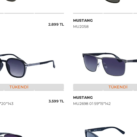
MUSTANG
2.899 TL
MU2058
TÜKENDI
TÜKENDI
MUSTANG
3.599 TL
*20*143
MU2698 01 59*15*142