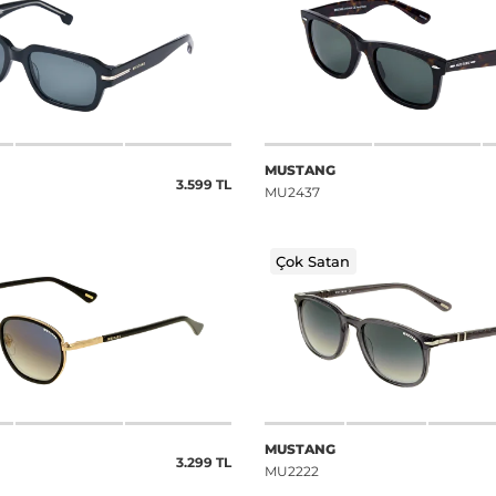
MUSTANG
3.599 TL
MU2437
Çok Satan
MUSTANG
3.299 TL
MU2222