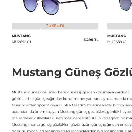
TÜKENDI
MUSTANG
MUSTANG
3.299 TL
MU2692 01
MU2689 01
Mustang Güneş Gözl
Mustang güneş gözlükleri hem güneş ışığından korumaya yardımcı hem
gözlükleri ile güneş ışığından korunmanın yanı sıra aynı zamanda moday
tasarımlardan sportif veya günlük tasarım stillerine kadar birçok se
açısından da önem taşıyan Mustang güneş gözlükleri, günlük hayatta 
malzemeler kullanılarak üretilmesi denilebilir. Kalın ve sağlam bir
Mustang marka güneş gözlükleri gözünüzün güneş ışığından en etkil
gözlüğü modelleri arasında en iyi seçeneklerden biri arasındadır. Kali