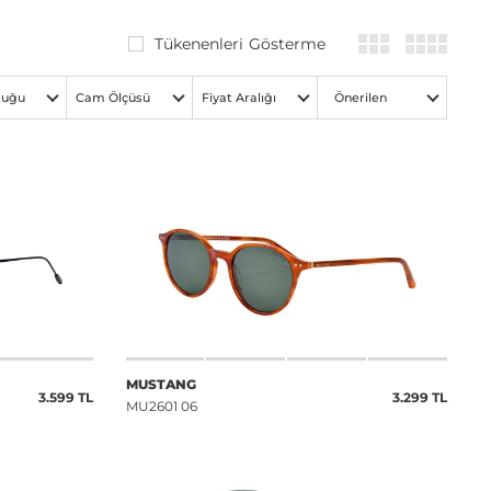
Tükenenleri Gösterme
luğu
Cam Ölçüsü
Fiyat Aralığı
Önerilen
MUSTANG
3.599 TL
3.299 TL
MU2601 06