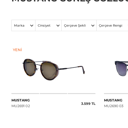
Marka
Cinsiyet
Çerçeve Şekli
Çerçeve Rengi
YENI
MUSTANG
MUSTANG
3.599 TL
MU2691 02
MU2690 03