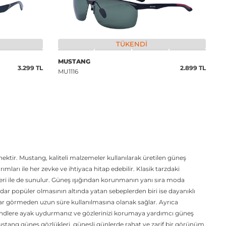
TÜKENDI
MUSTANG
3.299 TL
2.899 TL
MU1116
tir. Mustang, kaliteli malzemeler kullanılarak üretilen güneş
ları ile her zevke ve ihtiyaca hitap edebilir. Klasik tarzdaki
leri ile de sunulur. Güneş ışığından korunmanın yanı sıra moda
ar popüler olmasının altında yatan sebeplerden biri ise dayanıklı
sar görmeden uzun süre kullanılmasına olanak sağlar. Ayrıca
endlere ayak uydurmanız ve gözlerinizi korumaya yardımcı güneş
 Mustang güneş gözlükleri, güneşli günlerde rahat ve zarif bir görünüm