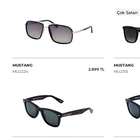
Çok Satan
MUSTANG
MUSTANG
2.899 TL
MU2224
MU2315