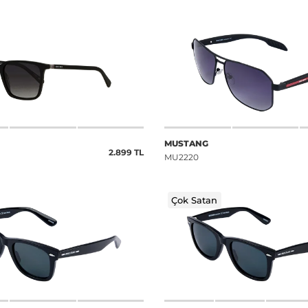
MUSTANG
2.899 TL
MU2220
Çok Satan