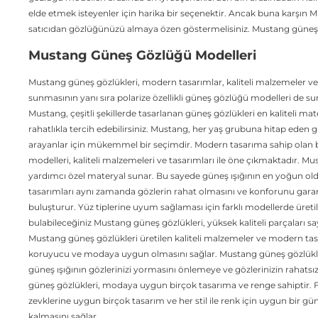
elde etmek isteyenler için harika bir seçenektir. Ancak buna karşı
satıcıdan gözlüğünüzü almaya özen göstermelisiniz. Mustang güneş gözl
Mustang Güneş Gözlüğü Modelleri
Mustang güneş gözlükleri, modern tasarımlar, kaliteli malzemeler v
sunmasının yanı sıra polarize özellikli güneş gözlüğü modelleri de 
Mustang, çeşitli şekillerde tasarlanan güneş gözlükleri en kaliteli ma
rahatlıkla tercih edebilirsiniz. Mustang, her yaş grubuna hitap ede
arayanlar için mükemmel bir seçimdir. Modern tasarıma sahip olan bu
modelleri, kaliteli malzemeleri ve tasarımları ile öne çıkmaktadır. M
yardımcı özel materyal sunar. Bu sayede güneş ışığının en yoğun olduğ
tasarımları aynı zamanda gözlerin rahat olmasını ve konforunu garant
buluşturur. Yüz tiplerine uyum sağlaması için farklı modellerde üretil
bulabileceğiniz Mustang güneş gözlükleri, yüksek kaliteli parçaları
Mustang güneş gözlükleri üretilen kaliteli malzemeler ve modern tasa
koruyucu ve modaya uygun olmasını sağlar. Mustang güneş gözlükleri,
güneş ışığının gözlerinizi yormasını önlemeye ve gözlerinizin rahats
güneş gözlükleri, modaya uygun birçok tasarıma ve renge sahiptir. Fa
zevklerine uygun birçok tasarım ve her stil ile renk için uygun bir
kalmasını sağlar.