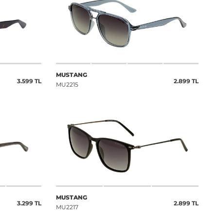
MUSTANG
3.599 TL
2.899 TL
MU2215
MUSTANG
3.299 TL
2.899 TL
MU2217