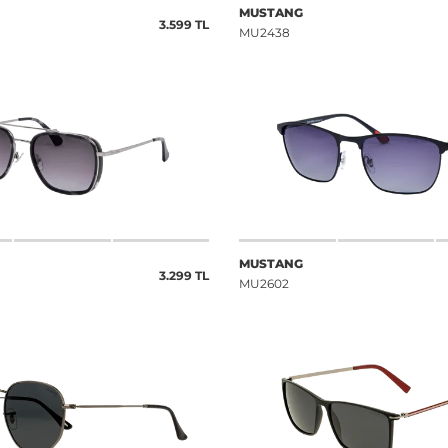
MUSTANG
3.599 TL
MU2438
MUSTANG
3.299 TL
MU2602