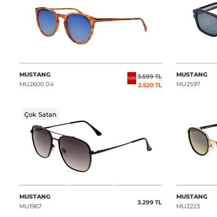
MUSTANG
MUSTANG
3.599 TL
%30
MU2600 04
MU2597
2.520 TL
Çok Satan
MUSTANG
MUSTANG
3.299 TL
MU1967
MU2223