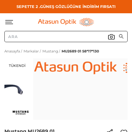
SEPETTE 2 .GÜNEŞ GÖZLÜĞÜNE İNDİRİM FIRSATI
Anasayfa /
Markalar /
Mustang /
MU2689 01 58*17*130
TÜKENDI
Mustang MU2689 01