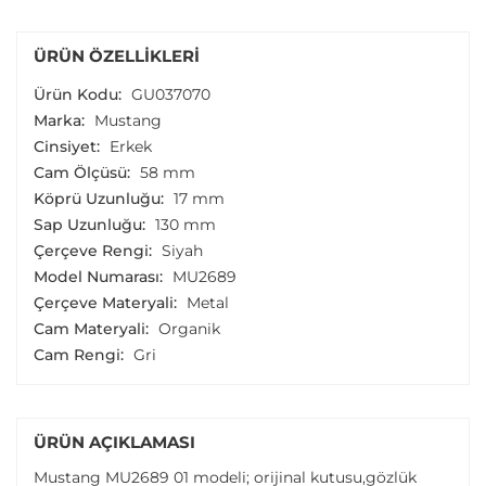
ÜRÜN ÖZELLIKLERI
Ürün Kodu:
GU037070
Marka:
Mustang
Cinsiyet:
Erkek
Cam Ölçüsü:
58 mm
Köprü Uzunluğu:
17 mm
Sap Uzunluğu:
130 mm
Çerçeve Rengi:
Siyah
Model Numarası:
MU2689
Çerçeve Materyali:
Metal
Cam Materyali:
Organik
Cam Rengi:
Gri
ÜRÜN AÇIKLAMASI
Mustang MU2689 01 modeli; orijinal kutusu,gözlük