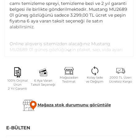
camı temizleme spreyi, temizleme bezi ve 2 yıl garanti
belgesi ile birlikte gönderilmektedir. Mustang MU2689
01 güneş gözlüğünü sadece 3.299,00 TL ücret ve peşin
fiyatına 6 aya varan taksit seçeneği ile satın
alabilirsiniz.
Online alışveriş sitemizden alacağınız Mustang
MU2689 01 güneş gözlüğü için plaket, sap, vida ayarı
ve vida değişimi tüm Atasun Optik mağazalarında
ücretsiz olarak yapılmaktadır.
Garanti kapsamı dışındaki parça değişim ve bakım
Mağazadan
Kolay İade
2000 TL Üzeri
100% Orijinal
6 Aya Varan
Teslimat
ve Değişim
Ücretsiz Kargo
işlemleriniz ise parça ücreti karşılığında yapılmaktadır.
Ürün
Taksit Seçeneği
2 Yıl Garanti
GÜVENLIK UYARILARI
Mağaza stok durumunu görüntüle
Gözlüğü tek elle takıp çıkartmayınız.
Camları sert bir yüzeye temas edecek şekilde ters
koymayınız.
E-BÜLTEN
Çanta veya cebinizde sıkışıp kırılmaya karşı kılıfsız