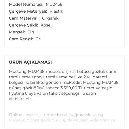
Model Numarası:
MU2438
Çerçeve Materyali:
Plastik
Cam Materyali:
Organik
Çerçeve Şekli:
Köşeli
Menşei:
Çin
Cam Rengi:
Gri
ÜRÜN AÇIKLAMASI
Mustang MU2438 modeli; orijinal kutusu,gözlük camı
temizleme spreyi, temizleme bezi ve 2 yıl garanti
belgesi ile birlikte gönderilmektedir. Mustang MU2438
güneş gözlüğünü sadece 3.599,00 TL ücret ve peşin
fiyatına 6 aya varan taksit seçeneği ile satın
alabilirsiniz.
Online alışveriş sitemizden alacağınız Mustang
MU2438 güneş gözlüğü için plaket, sap, vida ayarı ve
vida değişimi tüm Atasun Optik mağazalarında