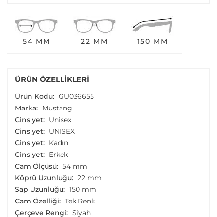
54 MM
22 MM
150 MM
ÜRÜN ÖZELLIKLERI
Ürün Kodu:
GU036655
Marka:
Mustang
Cinsiyet:
Unisex
Cinsiyet:
UNISEX
Cinsiyet:
Kadın
Cinsiyet:
Erkek
Cam Ölçüsü:
54 mm
Köprü Uzunluğu:
22 mm
Sap Uzunluğu:
150 mm
Cam Özelliği:
Tek Renk
Çerçeve Rengi:
Siyah