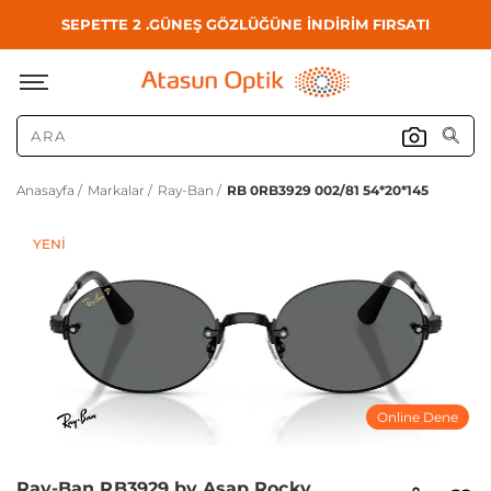
SEPETTE 2 .GÜNEŞ GÖZLÜĞÜNE İNDİRİM FIRSATI
Anasayfa /
Markalar /
Ray-Ban /
RB 0RB3929 002/81 54*20*145
YENI
Online Dene
Ray-Ban RB3929 by Asap Rocky