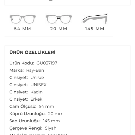
54 MM
20 MM
145 MM
ÜRÜN ÖZELLIKLERI
Ürün Kodu:
GU037197
Marka:
Ray-Ban
Cinsiyet:
Unisex
Cinsiyet:
UNISEX
Cinsiyet:
Kadın
Cinsiyet:
Erkek
Cam Ölçüsü:
54 mm
Köprü Uzunluğu:
20 mm
Sap Uzunluğu:
145 mm
Çerçeve Rengi:
Siyah