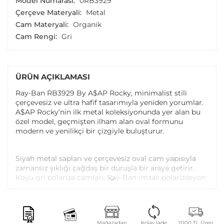
Model Numarası:
0RB3929
Çerçeve Materyali:
Metal
Cam Materyali:
Organik
Cam Rengi:
Gri
ÜRÜN AÇIKLAMASI
Ray-Ban RB3929 By A$AP Rocky, minimalist stili
çerçevesiz ve ultra hafif tasarımıyla yeniden yorumlar.
A$AP Rocky’nin ilk metal koleksiyonunda yer alan bu
özel model, geçmişten ilham alan oval formunu
modern ve yenilikçi bir çizgiyle buluşturur.
Siyah metal sapları ve çerçevesiz oval cam yapısıyla
zamansız şıklığı çağdaş bir duruşla bir araya getirir.
Koyu gri polarize camları, Ray-Ban imzalı polarizasyon
teknolojisiyle renkleri gerçeğe yakın netlikte sunarken
parlamaları büyük ölçüde azaltmaya yardımcı olur.
Mağazadan
Kolay İade
2000 TL Üzeri