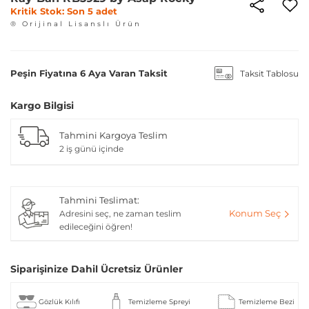
Kritik Stok: Son 5 adet
® Orijinal Lisanslı Ürün
Peşin Fiyatına 6 Aya Varan Taksit
Taksit Tablosu
Kargo Bilgisi
Tahmini Kargoya Teslim
2 iş günü içinde
Tahmini Teslimat:
Konum Seç
Adresini seç, ne zaman teslim
edileceğini öğren!
Siparişinize Dahil Ücretsiz Ürünler
Gözlük Kılıfı
Temizleme Spreyi
Temizleme Bezi