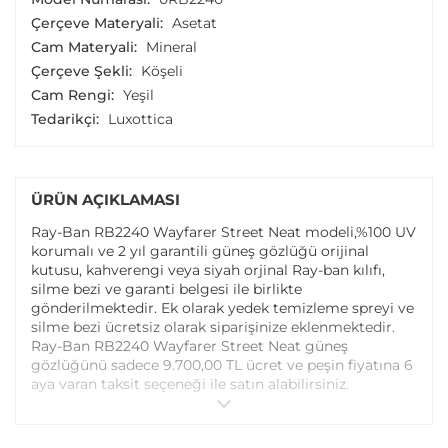
Çerçeve Materyali:
Asetat
Cam Materyali:
Mineral
Çerçeve Şekli:
Köşeli
Cam Rengi:
Yeşil
Tedarikçi:
Luxottica
ÜRÜN AÇIKLAMASI
Ray-Ban RB2240 Wayfarer Street Neat modeli,%100 UV
korumalı ve 2 yıl garantili güneş gözlüğü orijinal
kutusu, kahverengi veya siyah orjinal Ray-ban kılıfı,
silme bezi ve garanti belgesi ile birlikte
gönderilmektedir. Ek olarak yedek temizleme spreyi ve
silme bezi ücretsiz olarak siparişinize eklenmektedir.
Ray-Ban RB2240 Wayfarer Street Neat güneş
gözlüğünü sadece 9.700,00 TL ücret ve peşin fiyatına 6
aya varan taksit seçeneği ile satın alabilirsiniz.
Online alışveriş sitemizden alacağınız Ray-Ban RB2240