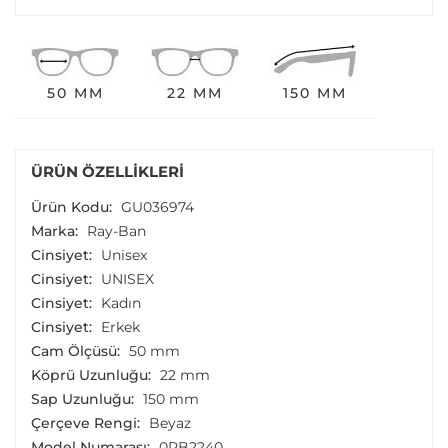
50 MM
22 MM
150 MM
ÜRÜN ÖZELLIKLERI
Ürün Kodu:
GU036974
Marka:
Ray-Ban
Cinsiyet:
Unisex
Cinsiyet:
UNISEX
Cinsiyet:
Kadın
Cinsiyet:
Erkek
Cam Ölçüsü:
50 mm
Köprü Uzunluğu:
22 mm
Sap Uzunluğu:
150 mm
Çerçeve Rengi:
Beyaz
Model Numarası:
0RB2240