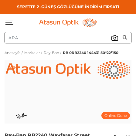
SEPETTE 2 .GÜNEŞ GÖZLÜĞÜNE İNDİRİM FIRSATI
Anasayfa /
Markalar /
Ray-Ban /
RB 0RB2240 144431 50*22*150
YENI
Online Dene
Ray-Ban RB2240 Wayfarer Street