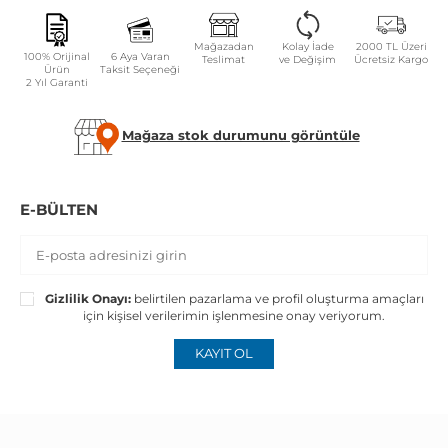
Mağazadan
Kolay İade
2000 TL Üzeri
100% Orijinal
6 Aya Varan
Teslimat
ve Değişim
Ücretsiz Kargo
Ürün
Taksit Seçeneği
2 Yıl Garanti
Mağaza stok durumunu görüntüle
E-BÜLTEN
Gizlilik Onayı:
belirtilen pazarlama ve profil oluşturma amaçları
için kişisel verilerimin işlenmesine onay veriyorum.
KAYIT OL