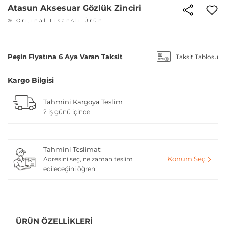
Atasun Aksesuar Gözlük Zinciri
® Orijinal Lisanslı Ürün
Peşin Fiyatına 6 Aya Varan Taksit
Taksit Tablosu
Kargo Bilgisi
Tahmini Kargoya Teslim
2 iş günü içinde
Tahmini Teslimat:
Konum Seç
Adresini seç, ne zaman teslim
edileceğini öğren!
ÜRÜN ÖZELLIKLERI