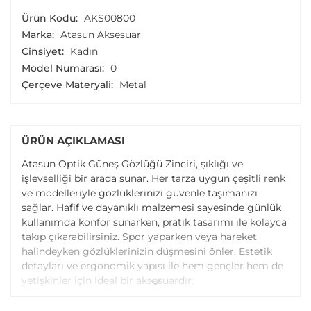
Ürün Kodu:
AKS00800
Marka:
Atasun Aksesuar
Cinsiyet:
Kadın
Model Numarası:
0
Çerçeve Materyali:
Metal
ÜRÜN AÇIKLAMASI
Atasun Optik Güneş Gözlüğü Zinciri, şıklığı ve
işlevselliği bir arada sunar. Her tarza uygun çeşitli renk
ve modelleriyle gözlüklerinizi güvenle taşımanızı
sağlar. Hafif ve dayanıklı malzemesi sayesinde günlük
kullanımda konfor sunarken, pratik tasarımı ile kolayca
takıp çıkarabilirsiniz. Spor yaparken veya hareket
halindeyken gözlüklerinizin düşmesini önler. Estetik
detayları ve ergonomik yapısı ile hem gençler hem de
yetişkinler için ideal bir aksesuardır.