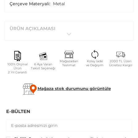
Çerçeve Materyali:
Metal
ÜRÜN AÇIKLAMASI
Mağazadan
Kolay İade
2000 TL Üzeri
100% Orijinal
6 Aya Varan
Teslimat
ve Değişim
Ücretsiz Kargo
Ürün
Taksit Seçeneği
2 Yıl Garanti
Mağaza stok durumunu görüntüle
E-BÜLTEN