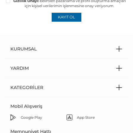
Gizlilik Onayı:
belirtilen pazarlama ve profil oluşturma amaçları
için kişisel verilerimin işlenmesine onay veriyorum.
KAYIT OL
KURUMSAL
YARDIM
KATEGORILER
Mobil Alışveriş
Google Play
App Store
Memnuniyet Hattı