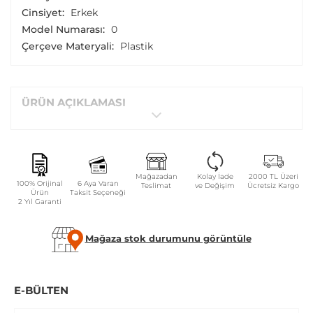
Cinsiyet:
Erkek
Model Numarası:
0
Çerçeve Materyali:
Plastik
ÜRÜN AÇIKLAMASI
Mağazadan
Kolay İade
2000 TL Üzeri
100% Orijinal
6 Aya Varan
Teslimat
ve Değişim
Ücretsiz Kargo
Ürün
Taksit Seçeneği
2 Yıl Garanti
Mağaza stok durumunu görüntüle
E-BÜLTEN