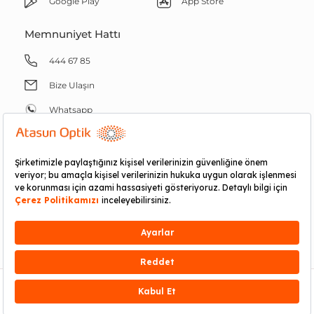
Google Play
App Store
Memnuniyet Hattı
444 67 85
Bize Ulaşın
Whatsapp
RND E-ticaret Fulfillment
GÜVENLI ALIŞVERIŞ
299 TL
Sepete Ekle
Hemen Al
2016 - 2026 Atasun Optik. Tüm Hakları Saklıdır.