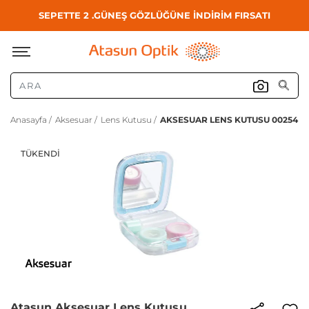
SEPETTE 2 .GÜNEŞ GÖZLÜĞÜNE İNDİRİM FIRSATI
Anasayfa /
Aksesuar /
Lens Kutusu /
AKSESUAR LENS KUTUSU 00254
TÜKENDI
Atasun Aksesuar Lens Kutusu