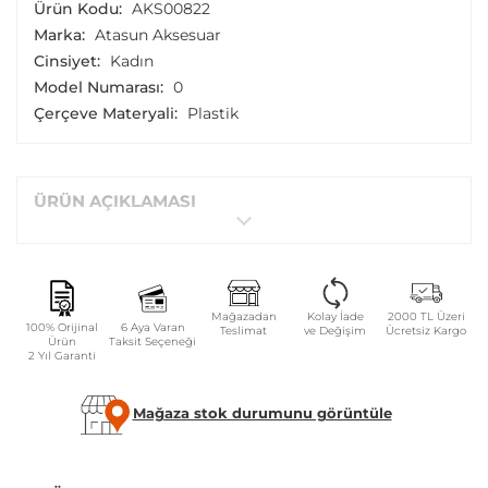
Ürün Kodu:
AKS00822
Marka:
Atasun Aksesuar
Cinsiyet:
Kadın
Model Numarası:
0
Çerçeve Materyali:
Plastik
ÜRÜN AÇIKLAMASI
Mağazadan
Kolay İade
2000 TL Üzeri
100% Orijinal
6 Aya Varan
Teslimat
ve Değişim
Ücretsiz Kargo
Ürün
Taksit Seçeneği
2 Yıl Garanti
Mağaza stok durumunu görüntüle