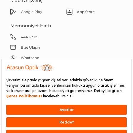
Mobil Alışveriş
Google Play
App Store
Memnuniyet Hattı
444 67 85
Bize Ulaşın
Whatsapp
RND E-ticaret Fulfillment
GÜVENLI ALIŞVERIŞ