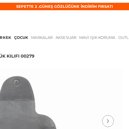
SEPETTE 2 .GÜNEŞ GÖZLÜĞÜNE İNDİRİM FIRSATI
ERKEK
ÇOCUK
MARKALAR
AKSESUAR
MAVI IŞIK KORUMA
OUTL
 KILIFI 00279