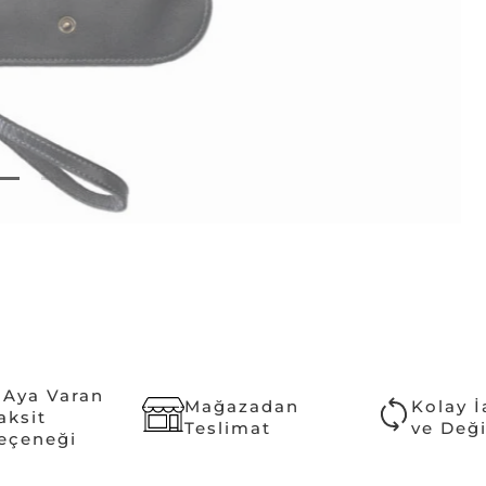
 Aya Varan
Mağazadan
Kolay 
aksit
Teslimat
ve Değ
eçeneği