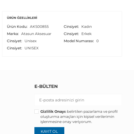
ÜRÜN ÖZELLIKLERI
Ürün Kodu:
AKS00855
Cinsiyet:
Kadın
Marka:
Atasun Aksesuar
Cinsiyet:
Erkek
Cinsiyet:
Unisex
Model Numarası:
0
Cinsiyet:
UNISEX
E-BÜLTEN
Gizlilik Onayı:
belirtilen pazarlama ve profil
oluşturma amaçları için kişisel verilerimin
işlenmesine onay veriyorum.
KAYIT OL