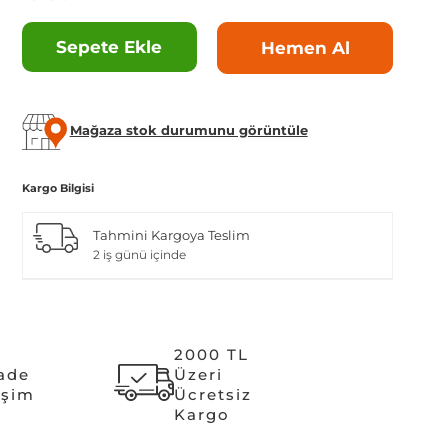
Sepete Ekle
Hemen Al
Mağaza stok durumunu görüntüle
Kargo Bilgisi
Tahmini Kargoya Teslim
2 iş günü içinde
2000 TL
İade
Üzeri
işim
Ücretsiz
Kargo