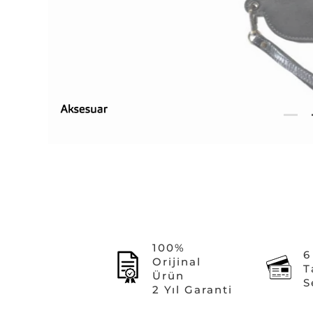
100%
6
Orijinal
T
Ürün
S
2 Yıl Garanti