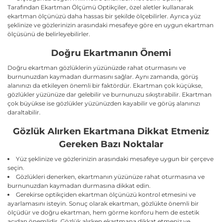
Tarafından Ekartman Ölçümü Optikçiler, özel aletler kullanarak
ekartman ölçünüzü daha hassas bir şekilde ölçebilirler. Ayrıca yüz
şeklinize ve gözlerinizin arasındaki mesafeye göre en uygun ekartman
ölçüsünü de belirleyebilirler.
Doğru Ekartmanın Önemi
Doğru ekartman gözlüklerin yüzünüzde rahat oturmasını ve
burnunuzdan kaymadan durmasını sağlar. Aynı zamanda, görüş
alanınızı da etkileyen önemli bir faktördür. Ekartman çok küçükse,
gözlükler yüzünüze dar gelebilir ve burnunuzu sıkıştırabilir. Ekartman
çok büyükse ise gözlükler yüzünüzden kayabilir ve görüş alanınızı
daraltabilir.
Gözlük Alırken Ekartmana Dikkat Etmeniz
Gereken Bazı Noktalar
Yüz şeklinize ve gözlerinizin arasındaki mesafeye uygun bir çerçeve
seçin.
Gözlükleri denerken, ekartmanın yüzünüze rahat oturmasına ve
burnunuzdan kaymadan durmasına dikkat edin.
Gerekirse optikçiden ekartman ölçünüzü kontrol etmesini ve
ayarlamasını isteyin. Sonuç olarak ekartman, gözlükte önemli bir
ölçüdür ve doğru ekartman, hem görme konforu hem de estetik
açıdan önemlidir. Gözlük alırken ekartmana dikkat etmeniz ve