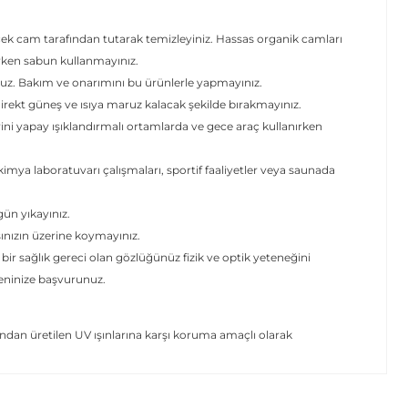
cek cam tarafından tutarak temizleyiniz. Hassas organik camları
erken sabun kullanmayınız.
uz. Bakım ve onarımını bu ürünlerle yapmayınız.
ekt güneş ve ısıya maruz kalacak şekilde bırakmayınız.
rini yapay ışıklandırmalı ortamlarda ve gece araç kullanırken
mya laboratuvarı çalışmaları, sportif faaliyetler veya saunada
 gün yıkayınız.
şınızın üzerine koymayınız.
 bir sağlık gereci olan gözlüğünüz fizik ve optik yeteneğini
yeninize başvurunuz.
dan üretilen UV ışınlarına karşı koruma amaçlı olarak