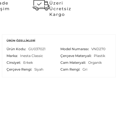
İade
Üzeri
işim
Ücretsiz
Kargo
ÜRÜN ÖZELLIKLERI
Ürün Kodu:
GU037021
Model Numarası:
VND270
Marka:
Inesta Classic
Çerçeve Materyali:
Plastik
Cinsiyet:
Erkek
Cam Materyali:
Organik
Çerçeve Rengi:
Siyah
Cam Rengi:
Gri