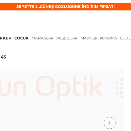
SEPETTE 2 .GÜNEŞ GÖZLÜĞÜNE İNDİRİM FIRSATI
ERKEK
ÇOCUK
MARKALAR
AKSESUAR
MAVI IŞIK KORUMA
OUTL
145