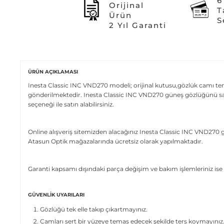
6
Orijinal
T
Ürün
S
2 Yıl Garanti
ÜRÜN AÇIKLAMASI
Inesta Classic INC VND270 modeli; orijinal kutusu,gözlük camı temiz
gönderilmektedir. Inesta Classic INC VND270 güneş gözlüğünü sade
seçeneği ile satın alabilirsiniz.
Online alışveriş sitemizden alacağınız Inesta Classic INC VND270 g
Atasun Optik mağazalarında ücretsiz olarak yapılmaktadır.
Garanti kapsamı dışındaki parça değişim ve bakım işlemleriniz ise 
GÜVENLIK UYARILARI
Gözlüğü tek elle takıp çıkartmayınız.
Camları sert bir yüzeye temas edecek şekilde ters koymayınız