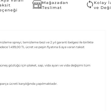
 Aya Varan
Mağazadan
Kolay 
aksit
Teslimat
ve Değ
eçeneği
leme spreyi, temizleme bezi ve 2 yıl garanti belgesi ile birlikte
ce 1.499,00 TL ücret ve peşin fiyatına 6 aya varan taksit
üneş gözlüğü için plaket, sap, vida ayarı ve vida değişimi tüm
parça ücreti karşılığında yapılmaktadır.
.