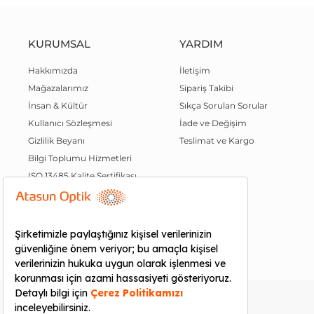
KURUMSAL
YARDIM
Hakkımızda
İletişim
Mağazalarımız
Sipariş Takibi
İnsan & Kültür
Sıkça Sorulan Sorular
Kullanıcı Sözleşmesi
İade ve Değişim
Gizlilik Beyanı
Teslimat ve Kargo
Bilgi Toplumu Hizmetleri
ISO 13485 Kalite Sertifikası
Kalite Politikamız
QR Mağazam
Atasun Plus
GÜVENLI
ALIŞVERIŞ