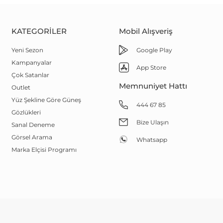
KATEGORILER
Mobil Alışveriş
Yeni Sezon
Google Play
Kampanyalar
App Store
Çok Satanlar
Memnuniyet Hattı
Outlet
Yüz Şekline Göre Güneş
444 67 85
Gözlükleri
Bize Ulaşın
Sanal Deneme
Görsel Arama
Whatsapp
Marka Elçisi Programı