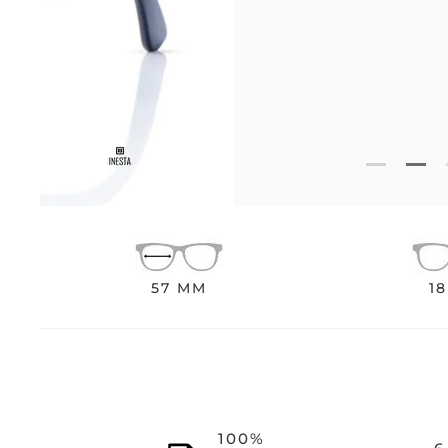
57 MM
1
100%