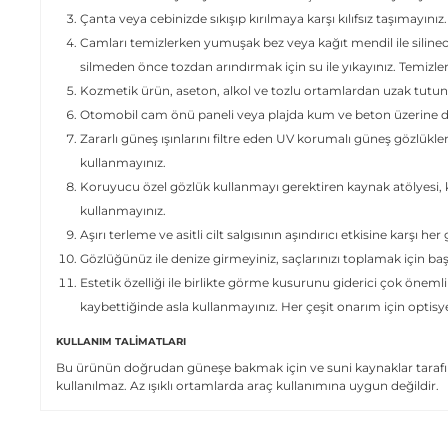
Çanta veya cebinizde sıkışıp kırılmaya karşı kılıfsız taşımayınız.
Camları temizlerken yumuşak bez veya kağıt mendil ile siline
silmeden önce tozdan arındırmak için su ile yıkayınız. Temizl
Kozmetik ürün, aseton, alkol ve tozlu ortamlardan uzak tutun
Otomobil cam önü paneli veya plajda kum ve beton üzerine dir
Zararlı güneş ışınlarını filtre eden UV korumalı güneş gözlükle
kullanmayınız.
Koruyucu özel gözlük kullanmayı gerektiren kaynak atölyesi, ki
kullanmayınız.
Aşırı terleme ve asitli cilt salgısının aşındırıcı etkisine karşı her
Gözlüğünüz ile denize girmeyiniz, saçlarınızı toplamak için ba
Estetik özelliği ile birlikte görme kusurunu giderici çok önemli
kaybettiğinde asla kullanmayınız. Her çeşit onarım için optis
KULLANIM TALIMATLARI
Bu ürünün doğrudan güneşe bakmak için ve suni kaynaklar tarafın
kullanılmaz. Az ışıklı ortamlarda araç kullanımına uygun değildir.