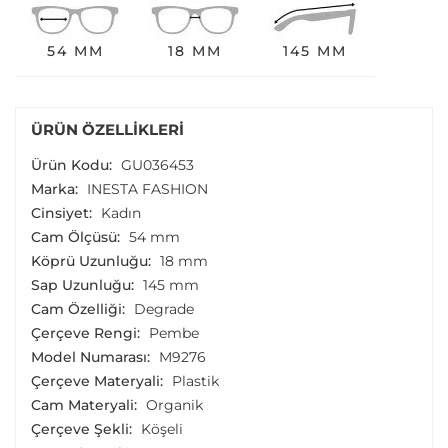
54 MM
18 MM
145 MM
ÜRÜN ÖZELLIKLERI
Ürün Kodu:
GU036453
Marka:
INESTA FASHION
Cinsiyet:
Kadın
Cam Ölçüsü:
54 mm
Köprü Uzunluğu:
18 mm
Sap Uzunluğu:
145 mm
Cam Özelliği:
Degrade
Çerçeve Rengi:
Pembe
Model Numarası:
M9276
Çerçeve Materyali:
Plastik
Cam Materyali:
Organik
Çerçeve Şekli:
Köşeli