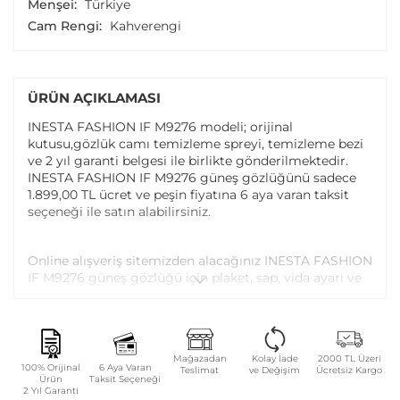
Menşei:
Türkiye
Cam Rengi:
Kahverengi
ÜRÜN AÇIKLAMASI
INESTA FASHION IF M9276 modeli; orijinal
kutusu,gözlük camı temizleme spreyi, temizleme bezi
ve 2 yıl garanti belgesi ile birlikte gönderilmektedir.
INESTA FASHION IF M9276 güneş gözlüğünü sadece
1.899,00 TL ücret ve peşin fiyatına 6 aya varan taksit
seçeneği ile satın alabilirsiniz.
Online alışveriş sitemizden alacağınız INESTA FASHION
IF M9276 güneş gözlüğü için plaket, sap, vida ayarı ve
vida değişimi tüm Atasun Optik mağazalarında
ücretsiz olarak yapılmaktadır.
Garanti kapsamı dışındaki parça değişim ve bakım
Mağazadan
Kolay İade
2000 TL Üzeri
100% Orijinal
6 Aya Varan
Teslimat
ve Değişim
Ücretsiz Kargo
işlemleriniz ise parça ücreti karşılığında yapılmaktadır.
Ürün
Taksit Seçeneği
2 Yıl Garanti