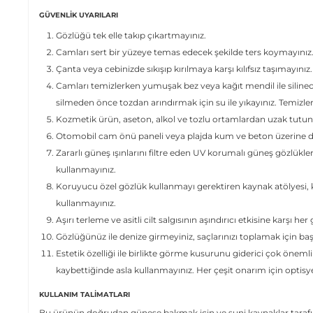
GÜVENLIK UYARILARI
Gözlüğü tek elle takıp çıkartmayınız.
Camları sert bir yüzeye temas edecek şekilde ters koymayınız
Çanta veya cebinizde sıkışıp kırılmaya karşı kılıfsız taşımayınız.
Camları temizlerken yumuşak bez veya kağıt mendil ile siline
silmeden önce tozdan arındırmak için su ile yıkayınız. Temizl
Kozmetik ürün, aseton, alkol ve tozlu ortamlardan uzak tutun
Otomobil cam önü paneli veya plajda kum ve beton üzerine dir
Zararlı güneş ışınlarını filtre eden UV korumalı güneş gözlükle
kullanmayınız.
Koruyucu özel gözlük kullanmayı gerektiren kaynak atölyesi, ki
kullanmayınız.
Aşırı terleme ve asitli cilt salgısının aşındırıcı etkisine karşı her
Gözlüğünüz ile denize girmeyiniz, saçlarınızı toplamak için ba
Estetik özelliği ile birlikte görme kusurunu giderici çok önemli
kaybettiğinde asla kullanmayınız. Her çeşit onarım için optis
KULLANIM TALIMATLARI
Bu ürünün doğrudan güneşe bakmak için ve suni kaynaklar tarafın