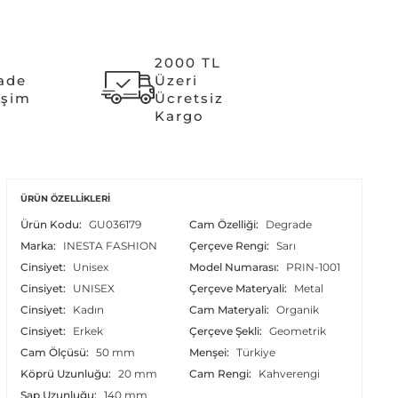
2000 TL
İade
Üzeri
işim
Ücretsiz
Kargo
ÜRÜN ÖZELLIKLERI
Ürün Kodu:
GU036179
Cam Özelliği:
Degrade
Marka:
INESTA FASHION
Çerçeve Rengi:
Sarı
Cinsiyet:
Unisex
Model Numarası:
PRIN-1001
Cinsiyet:
UNISEX
Çerçeve Materyali:
Metal
Cinsiyet:
Kadın
Cam Materyali:
Organik
Cinsiyet:
Erkek
Çerçeve Şekli:
Geometrik
Cam Ölçüsü:
50 mm
Menşei:
Türkiye
Köprü Uzunluğu:
20 mm
Cam Rengi:
Kahverengi
Sap Uzunluğu:
140 mm