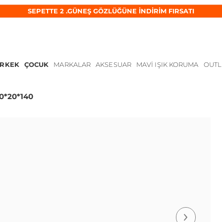
SEPETTE 2 .GÜNEŞ GÖZLÜĞÜNE İNDİRİM FIRSATI
ERKEK
ÇOCUK
MARKALAR
AKSESUAR
MAVI IŞIK KORUMA
OUTL
50*20*140