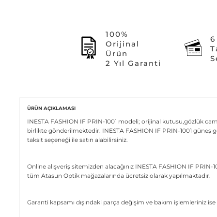
100%
6
Orijinal
T
Ürün
S
2 Yıl Garanti
ÜRÜN AÇIKLAMASI
INESTA FASHION IF PRIN-1001 modeli; orijinal kutusu,gözlük camı t
birlikte gönderilmektedir. INESTA FASHION IF PRIN-1001 güneş gö
taksit seçeneği ile satın alabilirsiniz.
Online alışveriş sitemizden alacağınız INESTA FASHION IF PRIN-100
tüm Atasun Optik mağazalarında ücretsiz olarak yapılmaktadır.
Garanti kapsamı dışındaki parça değişim ve bakım işlemleriniz ise 