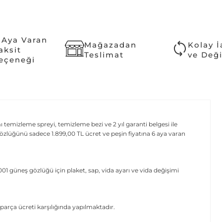
 Aya Varan
Mağazadan
Kolay 
aksit
Teslimat
ve Değ
eçeneği
emizleme spreyi, temizleme bezi ve 2 yıl garanti belgesi ile
zlüğünü sadece 1.899,00 TL ücret ve peşin fiyatına 6 aya varan
1 güneş gözlüğü için plaket, sap, vida ayarı ve vida değişimi
parça ücreti karşılığında yapılmaktadır.