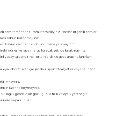
.
cek cam tarafından tutarak temizleyiniz. Hassas organik camları
erken sabun kullanmayınız.
uz. Bakım ve onarımını bu ürünlerle yapmayınız.
ekt güneş ve ısıya maruz kalacak şekilde bırakmayınız.
rini yapay ışıklandırmalı ortamlarda ve gece araç kullanırken
mya laboratuvarı çalışmaları, sportif faaliyetler veya saunada
 gün yıkayınız.
şınızın üzerine koymayınız.
 bir sağlık gereci olan gözlüğünüz fizik ve optik yeteneğini
yeninize başvurunuz.
dan üretilen UV ışınlarına karşı koruma amaçlı olarak