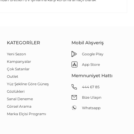
KATEGORILER
Mobil Alışveriş
Yeni Sezon
Google Play
Kampanyalar
App Store
Çok Satanlar
Memnuniyet Hattı
Outlet
Yüz Şekline Göre Güneş
444 67 85
Gözlükleri
Bize Ulaşın
Sanal Deneme
Görsel Arama
Whatsapp
Marka Elçisi Programı