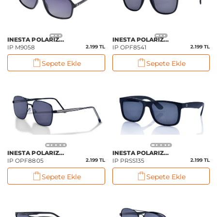
INESTA POLARIZED
INESTA POLARIZED
IP M9058
2.199 TL
IP OPF8541
2.199 TL
Sepete Ekle
Sepete Ekle
INESTA POLARIZED
INESTA POLARIZED
IP OPF8805
2.199 TL
IP PRSS135
2.199 TL
Sepete Ekle
Sepete Ekle