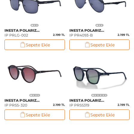
INESTA POLARIZED
INESTA POLARIZED
IP PRLG-002
2.199 TL
IP PR4093-B
2.199 TL
Sepete Ekle
Sepete Ekle
INESTA POLARIZED
INESTA POLARIZED
IP PRSS-320
2.199 TL
IP PRSS319
2.199 TL
Sepete Ekle
Sepete Ekle