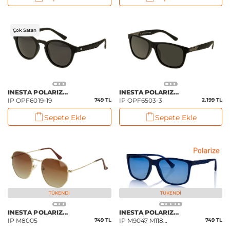
Çok Satan
INESTA POLARIZED
INESTA POLARIZED
IP OPF6019-19
749 TL
IP OPF6503-3
2.199 TL
Sepete Ekle
Sepete Ekle
TÜKENDI
TÜKENDI
INESTA POLARIZED
INESTA POLARIZED
IP M8005
749 TL
IP M9047 M118
749 TL
56*19*140