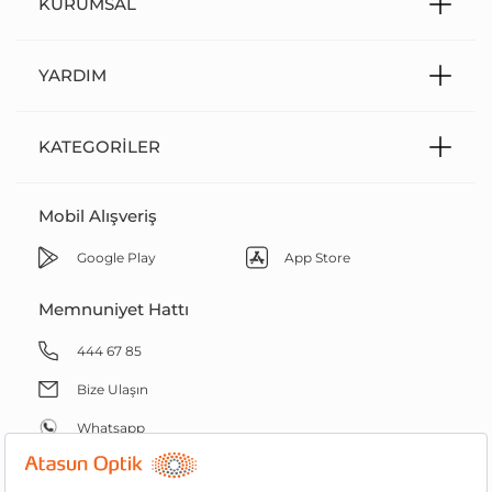
KURUMSAL
parçalarla dilediğiniz dilediğiniz gibi kombinleyebileceğiniz güneş
gözlükleriyle ile stilinizi sıfırdan yaratmanız mümkün. Yuvarlak, oval,
köşeli, damla veya geometrik güneş gözlükleri arasından size
YARDIM
yakışacak ve kıyafetlerinizle uyum sağlayacak modelleri tercih
edebilirsiniz.
Atasun Optik tarafından sizlere sunulan Inesta Polarized güneş
KATEGORILER
gözlükleri birbirinden farklı formlara sahip, kaliteli çerçeve ve
camlardan oluşan modellere sahiptir. Çeşitli çerçeve renkleri, tek renk
Mobil Alışveriş
cam ve degrade cam seçenekleriyle geniş ürün yelpazesine sahip
Inesta Polarized güneş gözlüklerine sahip olmak için zaman
Google Play
App Store
kaybetmeyin.
Memnuniyet Hattı
Güneş Gözlüğü Seçerken Dikkat Edin!
444 67 85
Açık havada gün boyu güneşin tadını çıkarırken bir yandan da göz
sağlığınızı düşünmelisiniz. Seçeceğiniz güneş gözlüğünün orjinal
Bize Ulaşın
camlara sahip olması önemlidir. Gün boyu güneşten gelen zararlı UV
Whatsapp
ışınlarına karşı %100 koruma sağlayan Inesta Polarized güneş
gözlükleri ile göz sağlığınızı gözetmelisiniz. Böylece uzun vadede göz
sağlığınızı tehdit edebilecek sorunlara karşı özenli bir koruma