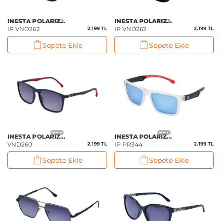
INESTA POLARIZED
INESTA POLARIZED
IP VND262
2.199 TL
IP VND262
2.199 TL
Sepete Ekle
Sepete Ekle
INESTA POLARIZED
INESTA POLARIZED
VND260
2.199 TL
IP PR344
2.199 TL
Sepete Ekle
Sepete Ekle