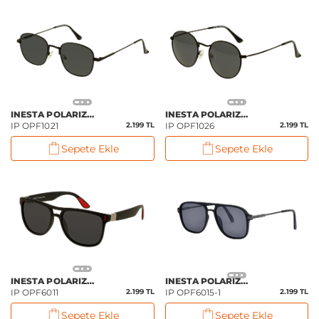
INESTA POLARIZED
INESTA POLARIZED
IP OPF1021
2.199 TL
IP OPF1026
2.199 TL
Sepete Ekle
Sepete Ekle
INESTA POLARIZED
INESTA POLARIZED
IP OPF6011
2.199 TL
IP OPF6015-1
2.199 TL
Sepete Ekle
Sepete Ekle