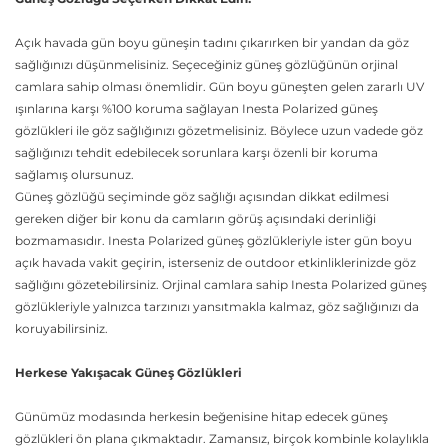
Açık havada gün boyu güneşin tadını çıkarırken bir yandan da göz
sağlığınızı düşünmelisiniz. Seçeceğiniz güneş gözlüğünün orjinal
camlara sahip olması önemlidir. Gün boyu güneşten gelen zararlı UV
ışınlarına karşı %100 koruma sağlayan Inesta Polarized güneş
gözlükleri ile göz sağlığınızı gözetmelisiniz. Böylece uzun vadede göz
sağlığınızı tehdit edebilecek sorunlara karşı özenli bir koruma
sağlamış olursunuz.
Güneş gözlüğü seçiminde göz sağlığı açısından dikkat edilmesi
gereken diğer bir konu da camların görüş açısındaki derinliği
bozmamasıdır. Inesta Polarized güneş gözlükleriyle ister gün boyu
açık havada vakit geçirin, isterseniz de outdoor etkinliklerinizde göz
sağlığını gözetebilirsiniz. Orjinal camlara sahip Inesta Polarized güneş
gözlükleriyle yalnızca tarzınızı yansıtmakla kalmaz, göz sağlığınızı da
koruyabilirsiniz.
Herkese Yakışacak Güneş Gözlükleri
Günümüz modasında herkesin beğenisine hitap edecek güneş
gözlükleri ön plana çıkmaktadır. Zamansız, birçok kombinle kolaylıkla