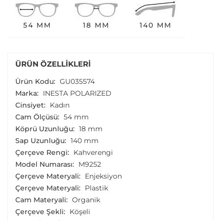
54 MM
18 MM
140 MM
ÜRÜN ÖZELLIKLERI
Ürün Kodu:
GU035574
Marka:
INESTA POLARIZED
Cinsiyet:
Kadın
Cam Ölçüsü:
54 mm
Köprü Uzunluğu:
18 mm
Sap Uzunluğu:
140 mm
Çerçeve Rengi:
Kahverengi
Model Numarası:
M9252
Çerçeve Materyali:
Enjeksiyon
Çerçeve Materyali:
Plastik
Cam Materyali:
Organik
Çerçeve Şekli:
Köşeli