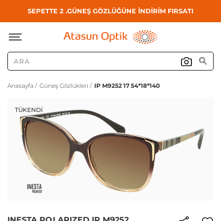
SEPETTE 2 .GÜNEŞ GÖZLÜĞÜNE İNDİRİM FIRSATI
Anasayfa /
Güneş Gözlükleri /
IP M9252 17 54*18*140
TÜKENDI
INESTA POLARIZED IP M9252