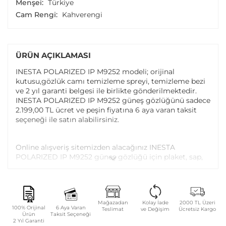
Menşei:
Türkiye
Cam Rengi:
Kahverengi
ÜRÜN AÇIKLAMASI
INESTA POLARIZED IP M9252 modeli; orijinal
kutusu,gözlük camı temizleme spreyi, temizleme bezi
ve 2 yıl garanti belgesi ile birlikte gönderilmektedir.
INESTA POLARIZED IP M9252 güneş gözlüğünü sadece
2.199,00 TL ücret ve peşin fiyatına 6 aya varan taksit
seçeneği ile satın alabilirsiniz.
Online alışveriş sitemizden alacağınız INESTA
POLARIZED IP M9252 güneş gözlüğü için plaket, sap,
vida ayarı ve vida değişimi tüm Atasun Optik
mağazalarında ücretsiz olarak yapılmaktadır.
Garanti kapsamı dışındaki parça değişim ve bakım
Mağazadan
Kolay İade
2000 TL Üzeri
100% Orijinal
6 Aya Varan
Teslimat
ve Değişim
Ücretsiz Kargo
işlemleriniz ise parça ücreti karşılığında yapılmaktadır.
Ürün
Taksit Seçeneği
2 Yıl Garanti