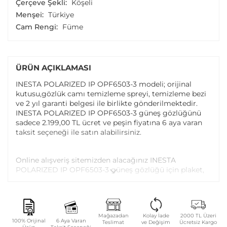
Çerçeve Şekli:
Köşeli
Menşei:
Türkiye
Cam Rengi:
Füme
ÜRÜN AÇIKLAMASI
INESTA POLARIZED IP OPF6503-3 modeli; orijinal
kutusu,gözlük camı temizleme spreyi, temizleme bezi
ve 2 yıl garanti belgesi ile birlikte gönderilmektedir.
INESTA POLARIZED IP OPF6503-3 güneş gözlüğünü
sadece 2.199,00 TL ücret ve peşin fiyatına 6 aya varan
taksit seçeneği ile satın alabilirsiniz.
Online alışveriş sitemizden alacağınız INESTA
POLARIZED IP OPF6503-3 güneş gözlüğü için plaket,
sap, vida ayarı ve vida değişimi tüm Atasun Optik
mağazalarında ücretsiz olarak yapılmaktadır.
Garanti kapsamı dışındaki parça değişim ve bakım
Mağazadan
Kolay İade
2000 TL Üzeri
100% Orijinal
6 Aya Varan
Teslimat
ve Değişim
Ücretsiz Kargo
işlemleriniz ise parça ücreti karşılığında yapılmaktadır.