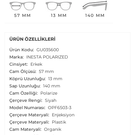
57 MM
13 MM
140 MM
ÜRÜN ÖZELLIKLERI
Ürün Kodu:
GU035600
Marka:
INESTA POLARIZED
Cinsiyet:
Erkek
Cam Ölçüsü:
57 mm
Köprü Uzunluğu:
13 mm
Sap Uzunluğu:
140 mm
Cam Özelliği:
Polarize
Çerçeve Rengi:
Siyah
Model Numarası:
OPF6503-3
Çerçeve Materyali:
Enjeksiyon
Çerçeve Materyali:
Plastik
Cam Materyali:
Organik