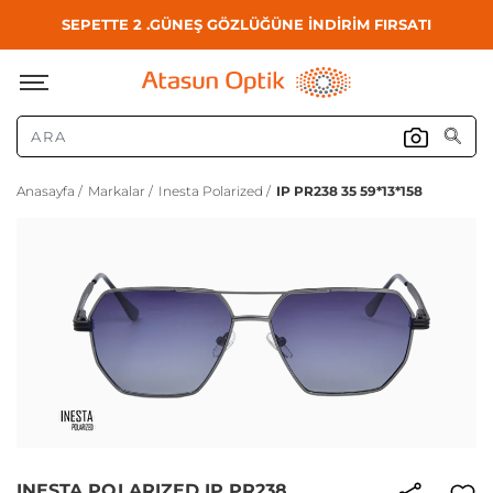
SEPETTE 2 .GÜNEŞ GÖZLÜĞÜNE İNDİRİM FIRSATI
Anasayfa /
Markalar /
Inesta Polarized /
IP PR238 35 59*13*158
INESTA POLARIZED IP PR238