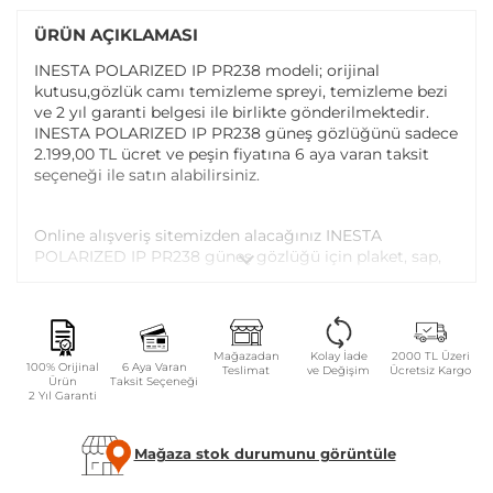
ÜRÜN AÇIKLAMASI
INESTA POLARIZED IP PR238 modeli; orijinal
kutusu,gözlük camı temizleme spreyi, temizleme bezi
ve 2 yıl garanti belgesi ile birlikte gönderilmektedir.
INESTA POLARIZED IP PR238 güneş gözlüğünü sadece
2.199,00 TL ücret ve peşin fiyatına 6 aya varan taksit
seçeneği ile satın alabilirsiniz.
Online alışveriş sitemizden alacağınız INESTA
POLARIZED IP PR238 güneş gözlüğü için plaket, sap,
vida ayarı ve vida değişimi tüm Atasun Optik
mağazalarında ücretsiz olarak yapılmaktadır.
Garanti kapsamı dışındaki parça değişim ve bakım
Mağazadan
Kolay İade
2000 TL Üzeri
100% Orijinal
6 Aya Varan
Teslimat
ve Değişim
Ücretsiz Kargo
işlemleriniz ise parça ücreti karşılığında yapılmaktadır.
Ürün
Taksit Seçeneği
2 Yıl Garanti
GÜVENLIK UYARILARI
Mağaza stok durumunu görüntüle
Gözlüğü tek elle takıp çıkartmayınız.