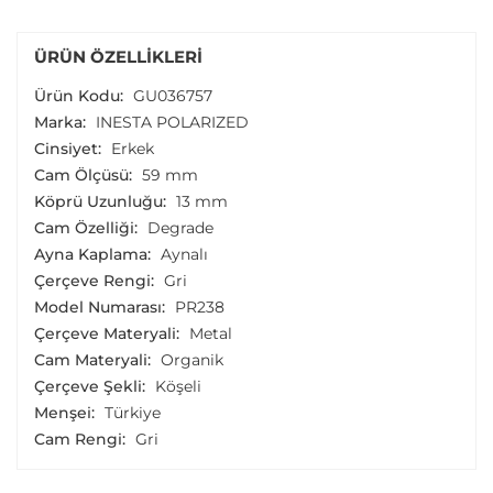
ÜRÜN ÖZELLIKLERI
Ürün Kodu:
GU036757
Marka:
INESTA POLARIZED
Cinsiyet:
Erkek
Cam Ölçüsü:
59 mm
Köprü Uzunluğu:
13 mm
Cam Özelliği:
Degrade
Ayna Kaplama:
Aynalı
Çerçeve Rengi:
Gri
Model Numarası:
PR238
Çerçeve Materyali:
Metal
Cam Materyali:
Organik
Çerçeve Şekli:
Köşeli
Menşei:
Türkiye
Cam Rengi:
Gri