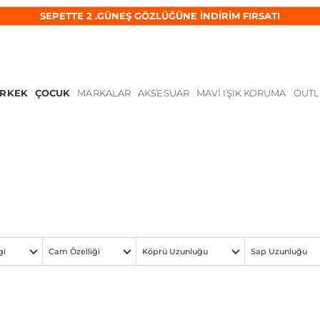
SEPETTE 2 .GÜNEŞ GÖZLÜĞÜNE İNDİRİM FIRSATI
ERKEK
ÇOCUK
MARKALAR
AKSESUAR
MAVI IŞIK KORUMA
OUTL
gi
Cam Özelliği
Köprü Uzunluğu
Sap Uzunluğu