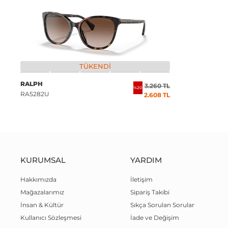
TÜKENDI
RALPH
3.260 TL
%20
RA5282U
2.608 TL
KURUMSAL
YARDIM
Hakkımızda
İletişim
Mağazalarımız
Sipariş Takibi
İnsan & Kültür
Sıkça Sorulan Sorular
Kullanıcı Sözleşmesi
İade ve Değişim