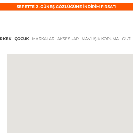
SEPETTE 2 .GÜNEŞ GÖZLÜĞÜNE İNDİRİM FIRSATI
ERKEK
ÇOCUK
MARKALAR
AKSESUAR
MAVI IŞIK KORUMA
OUTL