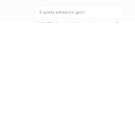
Gizlilik Onayı:
belirtilen pazarlama ve profil
oluşturma amaçları için kişisel verilerimin
işlenmesine onay veriyorum.
KAYIT OL
RND E-ticaret Fulfillment