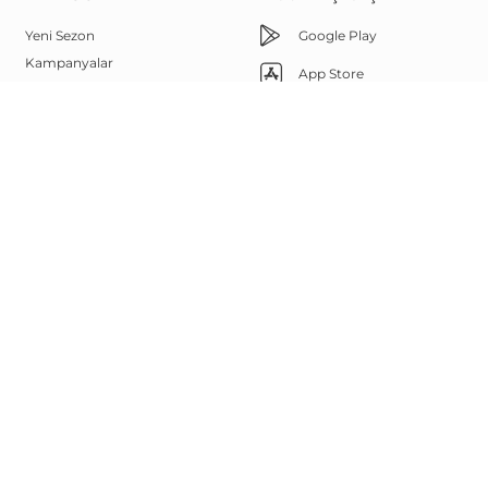
Yeni Sezon
Google Play
Kampanyalar
App Store
Çok Satanlar
Memnuniyet Hattı
Outlet
Yüz Şekline Göre Güneş
444 67 85
Gözlükleri
Bize Ulaşın
Sanal Deneme
Görsel Arama
Whatsapp
Marka Elçisi Programı