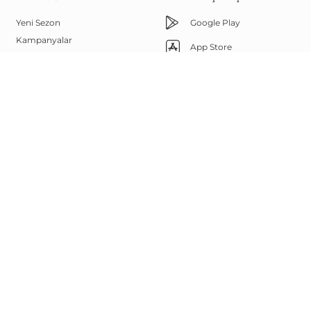
Yeni Sezon
Google Play
Kampanyalar
App Store
Çok Satanlar
Memnuniyet Hattı
Outlet
Yüz Şekline Göre Güneş
444 67 85
Gözlükleri
Bize Ulaşın
Sanal Deneme
Görsel Arama
Whatsapp
Marka Elçisi Programı