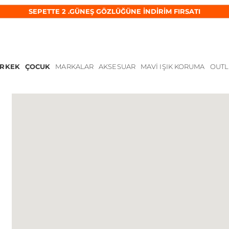
SEPETTE 2 .GÜNEŞ GÖZLÜĞÜNE İNDİRİM FIRSATI
ERKEK
ÇOCUK
MARKALAR
AKSESUAR
MAVI IŞIK KORUMA
OUTL