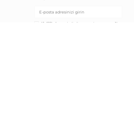
Gizlilik Onayı:
belirtilen pazarlama ve profil
oluşturma amaçları için kişisel verilerimin
işlenmesine onay veriyorum.
KAYIT OL
RND E-ticaret Fulfillment