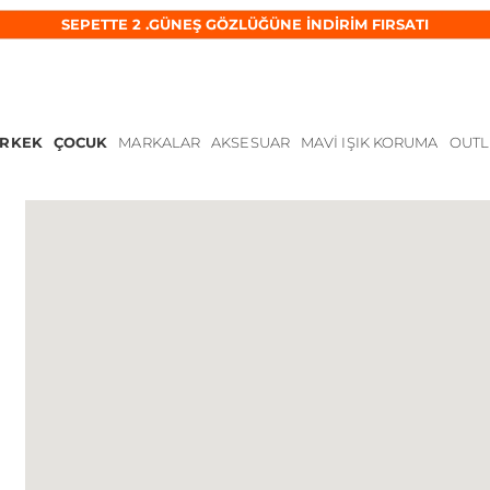
SEPETTE 2 .GÜNEŞ GÖZLÜĞÜNE İNDİRİM FIRSATI
ERKEK
ÇOCUK
MARKALAR
AKSESUAR
MAVI IŞIK KORUMA
OUTL