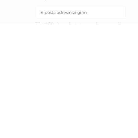
Gizlilik Onayı:
belirtilen pazarlama ve profil
oluşturma amaçları için kişisel verilerimin
işlenmesine onay veriyorum.
KAYIT OL
RND E-ticaret Fulfillment