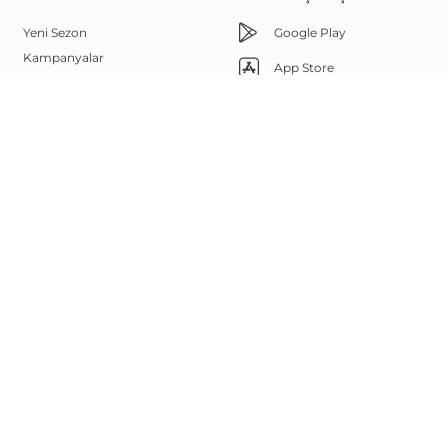
Yeni Sezon
Google Play
Kampanyalar
App Store
Çok Satanlar
Memnuniyet Hattı
Outlet
Yüz Şekline Göre Güneş
444 67 85
Gözlükleri
Bize Ulaşın
Sanal Deneme
Görsel Arama
Whatsapp
Marka Elçisi Programı