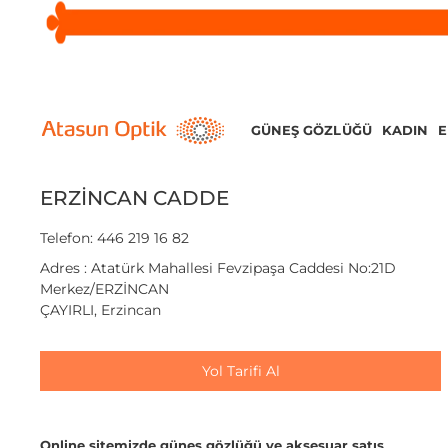
GÜNEŞ GÖZLÜĞÜ
KADIN
ERZİNCAN CADDE
Telefon: 446 219 16 82
Adres : Atatürk Mahallesi Fevzipaşa Caddesi No:21D
Merkez/ERZİNCAN
ÇAYIRLI, Erzincan
Yol Tarifi Al
Online sitemizde güneş gözlüğü ve aksesuar satış