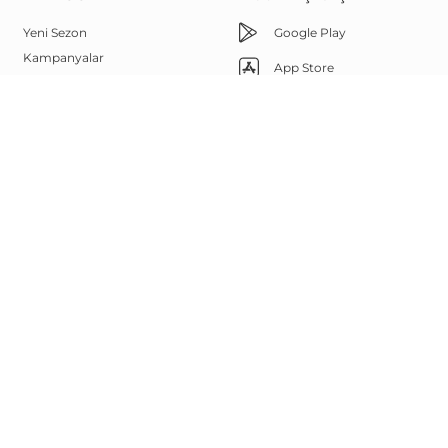
Yeni Sezon
Google Play
Kampanyalar
App Store
Çok Satanlar
Memnuniyet Hattı
Outlet
Yüz Şekline Göre Güneş
444 67 85
Gözlükleri
Bize Ulaşın
Sanal Deneme
Görsel Arama
Whatsapp
Marka Elçisi Programı