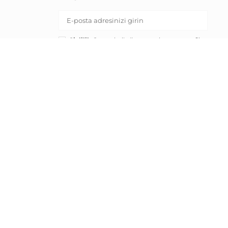
Gizlilik Onayı:
belirtilen pazarlama ve profil
oluşturma amaçları için kişisel verilerimin
işlenmesine onay veriyorum.
KAYIT OL
RND E-ticaret Fulfillment