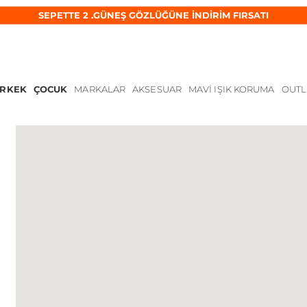
SEPETTE 2 .GÜNEŞ GÖZLÜĞÜNE İNDİRİM FIRSATI
ERKEK
ÇOCUK
MARKALAR
AKSESUAR
MAVI IŞIK KORUMA
OUTL