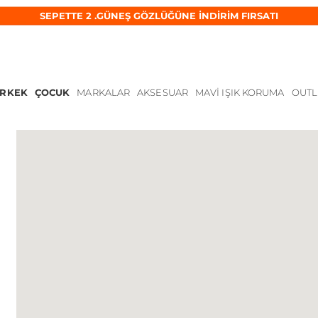
SEPETTE 2 .GÜNEŞ GÖZLÜĞÜNE İNDİRİM FIRSATI
ERKEK
ÇOCUK
MARKALAR
AKSESUAR
MAVI IŞIK KORUMA
OUTL