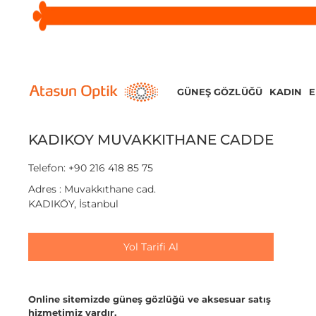
GÜNEŞ GÖZLÜĞÜ
KADIN
KADIKOY MUVAKKITHANE CADDE
Telefon: +90 216 418 85 75
Adres : Muvakkıthane cad.
KADIKÖY, İstanbul
Yol Tarifi Al
Online sitemizde güneş gözlüğü ve aksesuar satış
hizmetimiz vardır.