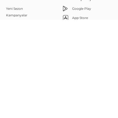
Yeni Sezon
Google Play
Kampanyalar
App Store
Çok Satanlar
Memnuniyet Hattı
Outlet
Yüz Şekline Göre Güneş
444 67 85
Gözlükleri
Bize Ulaşın
Sanal Deneme
Görsel Arama
Whatsapp
Marka Elçisi Programı