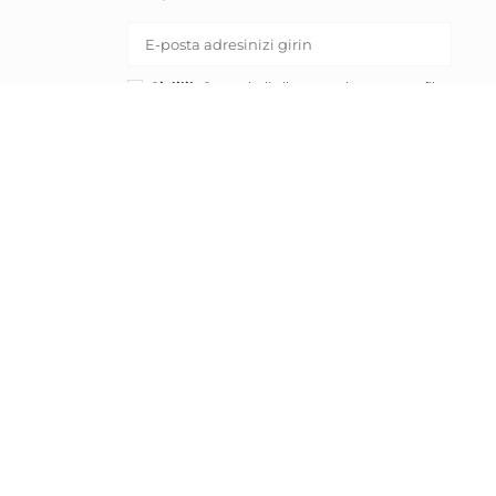
Gizlilik Onayı:
belirtilen pazarlama ve profil
oluşturma amaçları için kişisel verilerimin
işlenmesine onay veriyorum.
KAYIT OL
RND E-ticaret Fulfillment