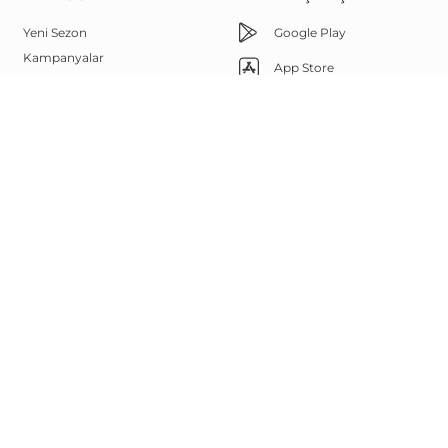
Yeni Sezon
Google Play
Kampanyalar
App Store
Çok Satanlar
Memnuniyet Hattı
Outlet
Yüz Şekline Göre Güneş
444 67 85
Gözlükleri
Bize Ulaşın
Sanal Deneme
Görsel Arama
Whatsapp
Marka Elçisi Programı