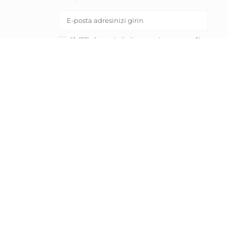
Gizlilik Onayı:
belirtilen pazarlama ve profil
oluşturma amaçları için kişisel verilerimin
işlenmesine onay veriyorum.
KAYIT OL
RND E-ticaret Fulfillment