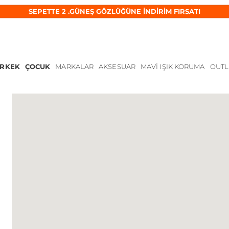
SEPETTE 2 .GÜNEŞ GÖZLÜĞÜNE İNDİRİM FIRSATI
ERKEK
ÇOCUK
MARKALAR
AKSESUAR
MAVI IŞIK KORUMA
OUTL