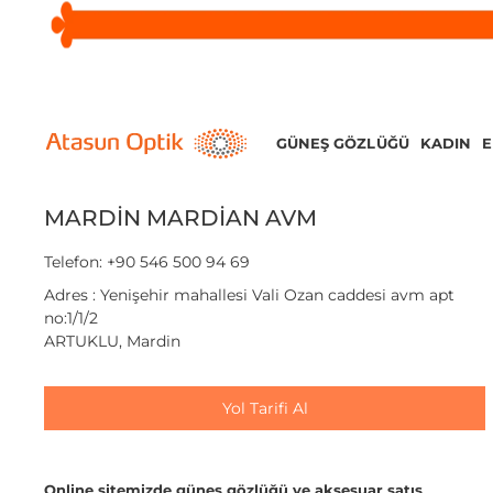
GÜNEŞ GÖZLÜĞÜ
KADIN
MARDİN MARDİAN AVM
Telefon: +90 546 500 94 69
Adres : Yenişehir mahallesi Vali Ozan caddesi avm apt
no:1/1/2
ARTUKLU, Mardin
Yol Tarifi Al
Online sitemizde güneş gözlüğü ve aksesuar satış