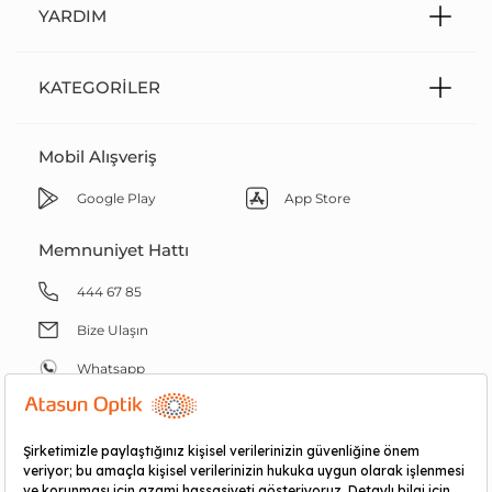
YARDIM
KATEGORILER
Mobil Alışveriş
Google Play
App Store
Memnuniyet Hattı
444 67 85
Bize Ulaşın
Whatsapp