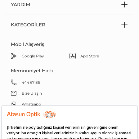
YARDIM
KATEGORILER
Mobil Alışveriş
Google Play
App Store
Memnuniyet Hattı
444 67 85
Bize Ulaşın
Whatsapp