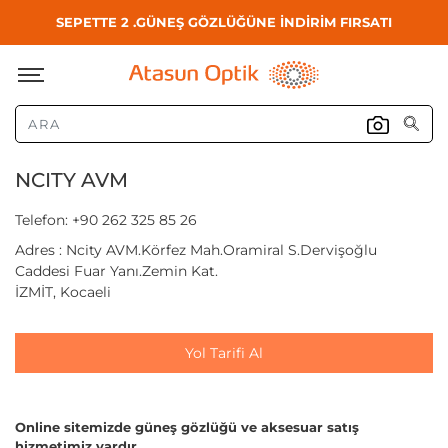
SEPETTE 2 .GÜNEŞ GÖZLÜĞÜNE İNDİRİM FIRSATI
NCITY AVM
Telefon: +90 262 325 85 26
Adres : Ncity AVM.Körfez Mah.Oramiral S.Dervişoğlu
Caddesi Fuar Yanı.Zemin Kat.
İZMİT, Kocaeli
Yol Tarifi Al
Online sitemizde güneş gözlüğü ve aksesuar satış
hizmetimiz vardır.