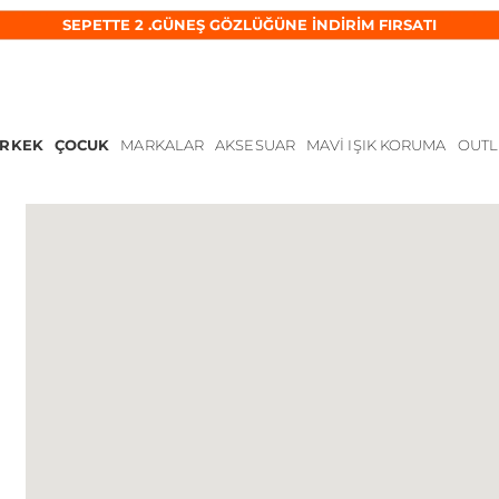
SEPETTE 2 .GÜNEŞ GÖZLÜĞÜNE İNDİRİM FIRSATI
ERKEK
ÇOCUK
MARKALAR
AKSESUAR
MAVI IŞIK KORUMA
OUTL