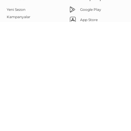
Yeni Sezon
Google Play
Kampanyalar
App Store
Çok Satanlar
Memnuniyet Hattı
Outlet
Yüz Şekline Göre Güneş
444 67 85
Gözlükleri
Bize Ulaşın
Sanal Deneme
Görsel Arama
Whatsapp
Marka Elçisi Programı