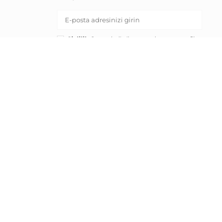
Gizlilik Onayı:
belirtilen pazarlama ve profil
oluşturma amaçları için kişisel verilerimin
işlenmesine onay veriyorum.
KAYIT OL
RND E-ticaret Fulfillment