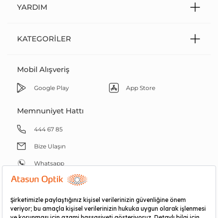
YARDIM
KATEGORILER
Mobil Alışveriş
Google Play
App Store
Memnuniyet Hattı
444 67 85
Bize Ulaşın
Whatsapp