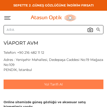
SEPETTE 2 .GÜNEŞ GÖZLÜĞÜNE İNDİRİM FIRSATI
VİAPORT AVM
Telefon: +90 216 482 11 12
Adres : Yenişehir Mahallesi, Dedepaşa Caddesi No:19 Mağaza
No:109
PENDİK, İstanbul
Yol Tarifi Al
Online sitemizde güneş gözlüğü ve aksesuar satış
hizmetimiz vardır.