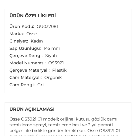
ÜRÜN ÖZELLIKLERI
Ürün Kodu:
GU037081
Marka:
Osse
Cinsiyet:
Kadın
Sap Uzunluğu:
145 mm
Çerçeve Rengi:
Siyah
Model Numarası:
OS3921
Çerçeve Materyali:
Plastik
Cam Materyali:
Organik
Cam Rengi:
Gri
ÜRÜN AÇIKLAMASI
Osse OS3921 01 modeli; orijinal kutusu,gözlük camı
temizleme spreyi, temizleme bezi ve 2 yıl garanti
belgesi ile birlikte gönderilmektedir. Osse OS3921 01