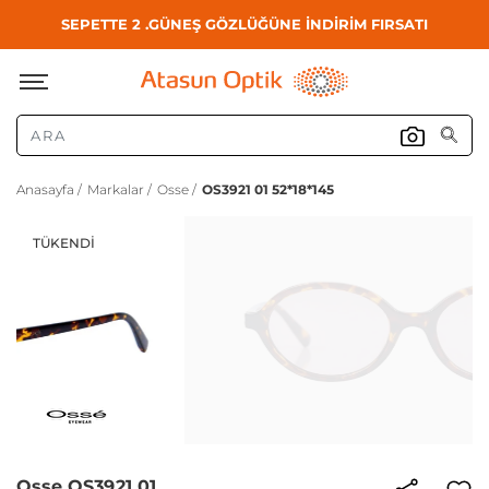
SEPETTE 2 .GÜNEŞ GÖZLÜĞÜNE İNDİRİM FIRSATI
Anasayfa /
Markalar /
Osse /
OS3921 01 52*18*145
TÜKENDI
Osse OS3921 01