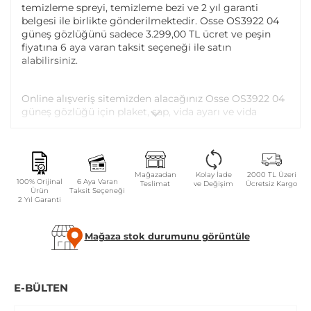
temizleme spreyi, temizleme bezi ve 2 yıl garanti
belgesi ile birlikte gönderilmektedir. Osse OS3922 04
güneş gözlüğünü sadece 3.299,00 TL ücret ve peşin
fiyatına 6 aya varan taksit seçeneği ile satın
alabilirsiniz.
Online alışveriş sitemizden alacağınız Osse OS3922 04
güneş gözlüğü için plaket, sap, vida ayarı ve vida
değişimi tüm Atasun Optik mağazalarında ücretsiz
olarak yapılmaktadır.
Garanti kapsamı dışındaki parça değişim ve bakım
Mağazadan
Kolay İade
2000 TL Üzeri
100% Orijinal
6 Aya Varan
Teslimat
ve Değişim
Ücretsiz Kargo
işlemleriniz ise parça ücreti karşılığında yapılmaktadır.
Ürün
Taksit Seçeneği
2 Yıl Garanti
GÜVENLIK UYARILARI
Mağaza stok durumunu görüntüle
Gözlüğü tek elle takıp çıkartmayınız.
Camları sert bir yüzeye temas edecek şekilde ters
koymayınız.
E-BÜLTEN
Çanta veya cebinizde sıkışıp kırılmaya karşı kılıfsız