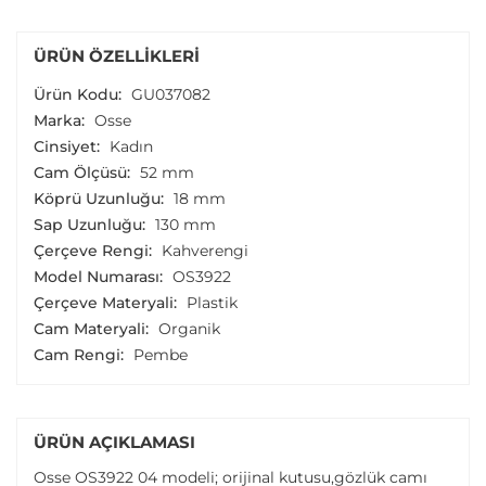
ÜRÜN ÖZELLIKLERI
Ürün Kodu:
GU037082
Marka:
Osse
Cinsiyet:
Kadın
Cam Ölçüsü:
52 mm
Köprü Uzunluğu:
18 mm
Sap Uzunluğu:
130 mm
Çerçeve Rengi:
Kahverengi
Model Numarası:
OS3922
Çerçeve Materyali:
Plastik
Cam Materyali:
Organik
Cam Rengi:
Pembe
ÜRÜN AÇIKLAMASI
Osse OS3922 04 modeli; orijinal kutusu,gözlük camı