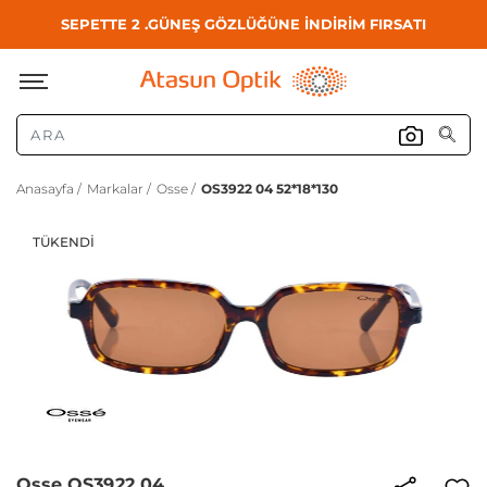
SEPETTE 2 .GÜNEŞ GÖZLÜĞÜNE İNDİRİM FIRSATI
Anasayfa /
Markalar /
Osse /
OS3922 04 52*18*130
TÜKENDI
Osse OS3922 04