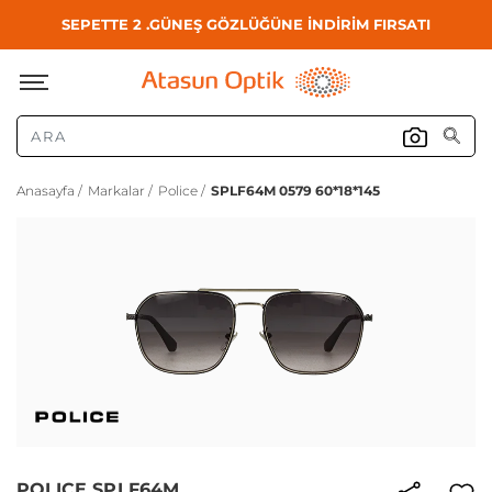
SEPETTE 2 .GÜNEŞ GÖZLÜĞÜNE İNDİRİM FIRSATI
Anasayfa /
Markalar /
Police /
SPLF64M 0579 60*18*145
POLICE SPLF64M