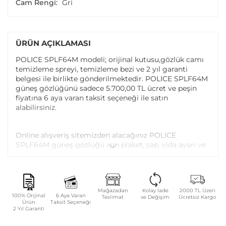
Cam Rengi:
Gri
ÜRÜN AÇIKLAMASI
POLICE SPLF64M modeli; orijinal kutusu,gözlük camı
temizleme spreyi, temizleme bezi ve 2 yıl garanti
belgesi ile birlikte gönderilmektedir. POLICE SPLF64M
güneş gözlüğünü sadece 5.700,00 TL ücret ve peşin
fiyatına 6 aya varan taksit seçeneği ile satın
alabilirsiniz.
Online alışveriş sitemizden alacağınız POLICE
SPLF64M güneş gözlüğü için plaket, sap, vida ayarı ve
vida değişimi tüm Atasun Optik mağazalarında
ücretsiz olarak yapılmaktadır.
Garanti kapsamı dışındaki parça değişim ve bakım
Mağazadan
Kolay İade
2000 TL Üzeri
100% Orijinal
6 Aya Varan
Teslimat
ve Değişim
Ücretsiz Kargo
işlemleriniz ise parça ücreti karşılığında yapılmaktadır.
Ürün
Taksit Seçeneği
2 Yıl Garanti