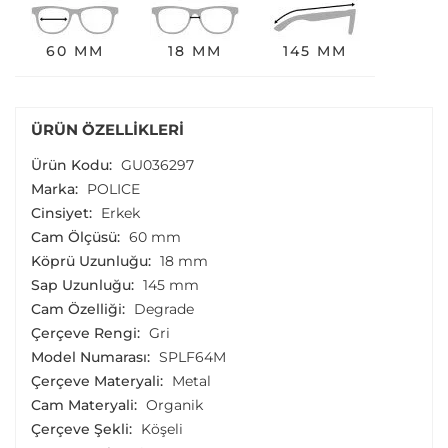
60 MM
18 MM
145 MM
ÜRÜN ÖZELLIKLERI
Ürün Kodu:
GU036297
Marka:
POLICE
Cinsiyet:
Erkek
Cam Ölçüsü:
60 mm
Köprü Uzunluğu:
18 mm
Sap Uzunluğu:
145 mm
Cam Özelliği:
Degrade
Çerçeve Rengi:
Gri
Model Numarası:
SPLF64M
Çerçeve Materyali:
Metal
Cam Materyali:
Organik
Çerçeve Şekli:
Köşeli