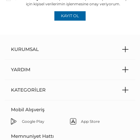
için kişisel verilerimin işlenmesine onay veriyorum.
temizleyiniz. Hassas organik camları silmeden
önce tozdan arındırmak için su ile yıkayınız.
KAYIT OL
Temizlerken sabun kullanmayınız.
Kozmetik ürün, aseton, alkol ve tozlu ortamlardan
uzak tutunuz. Bakım ve onarımını bu ürünlerle
yapmayınız.
KURUMSAL
Otomobil cam önü paneli veya plajda kum ve
beton üzerine direkt güneş ve ısıya maruz kalacak
şekilde bırakmayınız.
YARDIM
Zararlı güneş ışınlarını filtre eden UV korumalı
güneş gözlüklerini yapay ışıklandırmalı ortamlarda
ve gece araç kullanırken kullanmayınız.
KATEGORILER
Koruyucu özel gözlük kullanmayı gerektiren
kaynak atölyesi, kimya laboratuvarı çalışmaları,
Mobil Alışveriş
sportif faaliyetler veya saunada kullanmayınız.
Aşırı terleme ve asitli cilt salgısının aşındırıcı
Google Play
App Store
etkisine karşı her gün yıkayınız.
Gözlüğünüz ile denize girmeyiniz, saçlarınızı
Memnuniyet Hattı
toplamak için başınızın üzerine koymayınız.