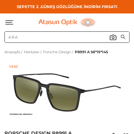
SEPETTE 2 .GÜNEŞ GÖZLÜĞÜNE İNDİRİM FIRSATI
Anasayfa /
Markalar /
Porsche Design /
P8991 A 58*19*145
YENI
PORSCHE DESIGN P8991 A