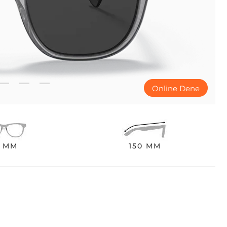
Online Dene
9 MM
150 MM