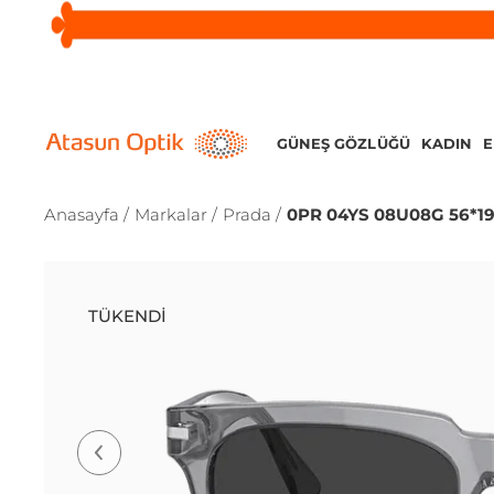
GÜNEŞ GÖZLÜĞÜ
KADIN
Anasayfa /
Markalar /
Prada /
0PR 04YS 08U08G 56*19
TÜKENDI