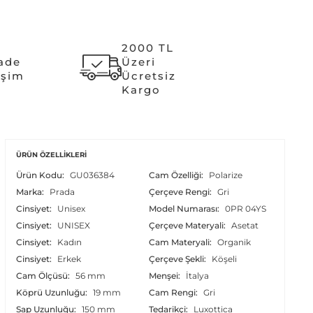
2000 TL
İade
Üzeri
işim
Ücretsiz
Kargo
ÜRÜN ÖZELLIKLERI
Ürün Kodu:
GU036384
Cam Özelliği:
Polarize
Marka:
Prada
Çerçeve Rengi:
Gri
Cinsiyet:
Unisex
Model Numarası:
0PR 04YS
Cinsiyet:
UNISEX
Çerçeve Materyali:
Asetat
Cinsiyet:
Kadın
Cam Materyali:
Organik
Cinsiyet:
Erkek
Çerçeve Şekli:
Köşeli
Cam Ölçüsü:
56 mm
Menşei:
İtalya
Köprü Uzunluğu:
19 mm
Cam Rengi:
Gri
Sap Uzunluğu:
150 mm
Tedarikçi:
Luxottica