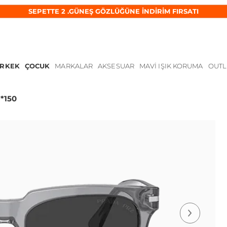
SEPETTE 2 .GÜNEŞ GÖZLÜĞÜNE İNDİRİM FIRSATI
ERKEK
ÇOCUK
MARKALAR
AKSESUAR
MAVI IŞIK KORUMA
OUTL
*150