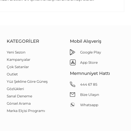
KATEGORILER
Mobil Alışveriş
Yeni Sezon
Google Play
Kampanyalar
App Store
Çok Satanlar
Memnuniyet Hattı
Outlet
Yüz Şekline Göre Güneş
444 67 85
Gözlükleri
Bize Ulaşın
Sanal Deneme
Görsel Arama
Whatsapp
Marka Elçisi Programı