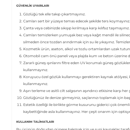
GÜVENLIK UYARILARI
Gözlüğü tek elle takıp çıkartmayınız.
Camları sert bir yüzeye temas edecek şekilde ters koymayınız
Çanta veya cebinizde sıkışıp kırılmaya karşı kılıfsız taşımayınız.
Camları temizlerken yumuşak bez veya kağıt mendil ile siline
silmeden önce tozdan arındırmak için su ile yıkayınız. Temizl
Kozmetik ürün, aseton, alkol ve tozlu ortamlardan uzak tutun
Otomobil cam önü paneli veya plajda kum ve beton üzerine dir
Zararlı güneş ışınlarını filtre eden UV korumalı güneş gözlükle
kullanmayınız.
Koruyucu özel gözlük kullanmayı gerektiren kaynak atölyesi, ki
kullanmayınız.
Aşırı terleme ve asitli cilt salgısının aşındırıcı etkisine karşı her
Gözlüğünüz ile denize girmeyiniz, saçlarınızı toplamak için ba
Estetik özelliği ile birlikte görme kusurunu giderici çok önemli
kaybettiğinde asla kullanmayınız. Her çeşit onarım için optis
KULLANIM TALIMATLARI
Bu ürünün doğrudan güneşe bakmak için ve suni kaynaklar tarafın