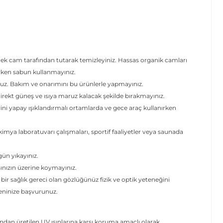
.
cek cam tarafından tutarak temizleyiniz. Hassas organik camları
erken sabun kullanmayınız.
uz. Bakım ve onarımını bu ürünlerle yapmayınız.
ekt güneş ve ısıya maruz kalacak şekilde bırakmayınız.
rini yapay ışıklandırmalı ortamlarda ve gece araç kullanırken
mya laboratuvarı çalışmaları, sportif faaliyetler veya saunada
 gün yıkayınız.
şınızın üzerine koymayınız.
 bir sağlık gereci olan gözlüğünüz fizik ve optik yeteneğini
yeninize başvurunuz.
dan üretilen UV ışınlarına karşı koruma amaçlı olarak