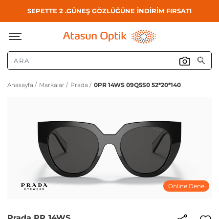
SEPETTE 2 .GÜNEŞ GÖZLÜĞÜNE İNDİRİM FIRSATI
Anasayfa /
Markalar /
Prada /
0PR 14WS 09Q5S0 52*20*140
Online Dene
Prada PR 14WS