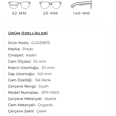
52 MM
20 MM
140 MM
ÜRÜN ÖZELLIKLERI
Ürün Kodu:
GU035875
Marka:
Prada
Cinsiyet:
Kadın
Cam Ölçüsü:
52 mm
Köprü Uzunluğu:
20 mm
Sap Uzunluğu:
140 mm
Cam Özelliği:
Tek Renk
Çerçeve Rengi:
Siyah
Model Numarası:
0PR 14WS
Çerçeve Materyali:
Asetat
Cam Materyali:
Organik
Çerçeve Şekli:
Çekik