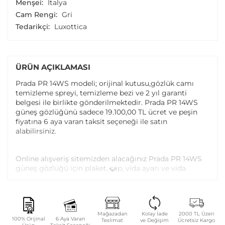
Menşei:
İtalya
Cam Rengi:
Gri
Tedarikçi:
Luxottica
ÜRÜN AÇIKLAMASI
Prada PR 14WS modeli; orijinal kutusu,gözlük camı
temizleme spreyi, temizleme bezi ve 2 yıl garanti
belgesi ile birlikte gönderilmektedir. Prada PR 14WS
güneş gözlüğünü sadece 19.100,00 TL ücret ve peşin
fiyatına 6 aya varan taksit seçeneği ile satın
alabilirsiniz.
Online alışveriş sitemizden alacağınız Prada PR 14WS
güneş gözlüğü için plaket, sap, vida ayarı ve vida
değişimi tüm Atasun Optik mağazalarında ücretsiz
olarak yapılmaktadır.
Garanti kapsamı dışındaki parça değişim ve bakım
Mağazadan
Kolay İade
2000 TL Üzeri
100% Orijinal
6 Aya Varan
Teslimat
ve Değişim
Ücretsiz Kargo
işlemleriniz ise parça ücreti karşılığında yapılmaktadır.