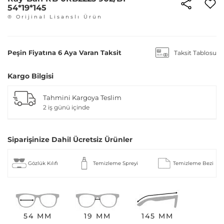
54*19*145
® Orijinal Lisanslı Ürün
Peşin Fiyatına 6 Aya Varan Taksit
Taksit Tablosu
Kargo Bilgisi
Tahmini Kargoya Teslim
2 iş günü içinde
Siparişinize Dahil Ücretsiz Ürünler
Gözlük Kılıfı
Temizleme Spreyi
Temizleme Bezi
54 MM
19 MM
145 MM