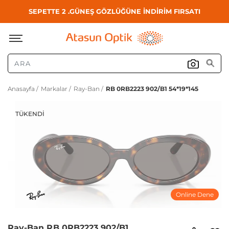
SEPETTE 2 .GÜNEŞ GÖZLÜĞÜNE İNDİRİM FIRSATI
Anasayfa /
Markalar /
Ray-Ban /
RB 0RB2223 902/B1 54*19*145
TÜKENDI
Online Dene
Ray-Ban RB 0RB2223 902/B1