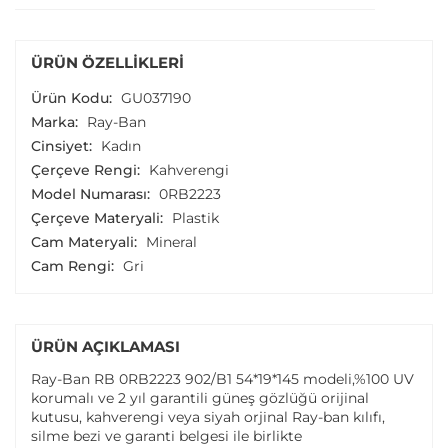
ÜRÜN ÖZELLIKLERI
Ürün Kodu:
GU037190
Marka:
Ray-Ban
Cinsiyet:
Kadın
Çerçeve Rengi:
Kahverengi
Model Numarası:
0RB2223
Çerçeve Materyali:
Plastik
Cam Materyali:
Mineral
Cam Rengi:
Gri
ÜRÜN AÇIKLAMASI
Ray-Ban RB 0RB2223 902/B1 54*19*145 modeli,%100 UV
korumalı ve 2 yıl garantili güneş gözlüğü orijinal
kutusu, kahverengi veya siyah orjinal Ray-ban kılıfı,
silme bezi ve garanti belgesi ile birlikte