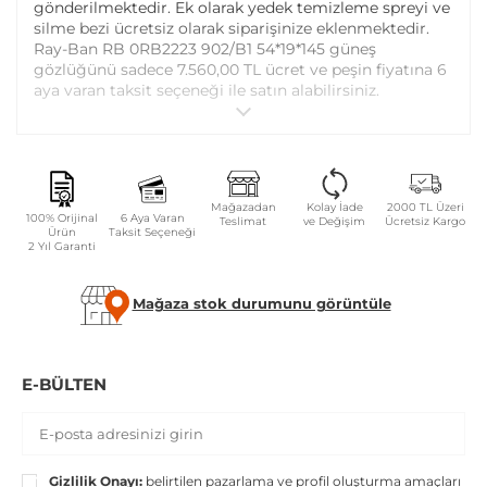
gönderilmektedir. Ek olarak yedek temizleme spreyi ve
silme bezi ücretsiz olarak siparişinize eklenmektedir.
Ray-Ban RB 0RB2223 902/B1 54*19*145 güneş
gözlüğünü sadece 7.560,00 TL ücret ve peşin fiyatına 6
aya varan taksit seçeneği ile satın alabilirsiniz.
Online alışveriş sitemizden alacağınız Ray-Ban RB
0RB2223 902/B1 54*19*145 güneş gözlüğü için plaket,
sap, vida ayarı ve vida değişimi tüm Atasun Optik
Mağazadan
Kolay İade
2000 TL Üzeri
mağazalarında ücretsiz olarak yapılmaktadır.
100% Orijinal
6 Aya Varan
Teslimat
ve Değişim
Ücretsiz Kargo
Ürün
Taksit Seçeneği
2 Yıl Garanti
Garanti kapsamı dışındaki parça değişim ve bakım
işlemleriniz ise parça ücreti karşılığında yapılmaktadır.
Mağaza stok durumunu görüntüle
GÜVENLIK UYARILARI
Gözlüğü tek elle takıp çıkartmayınız.
E-BÜLTEN
Camları sert bir yüzeye temas edecek şekilde ters
koymayınız.
Çanta veya cebinizde sıkışıp kırılmaya karşı kılıfsız
Gizlilik Onayı:
belirtilen pazarlama ve profil oluşturma amaçları
taşımayınız.