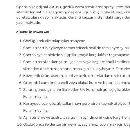
Siparişinize orijinal kutusu, gözlük camı temizleme spreyi, temizleme
sitemizden satın alacağınız güneş gözlüğünüz için plaket, sap, v
ücretsiz olarak yapılmaktadır. Garanti kapsamı dışındaki parça değ
yapılmaktadır.
GÜVENLIK UYARILARI
Gözlüğü tek elle takıp çıkartmayınız.
Camları sert bir yüzeye temas edecek şekilde ters koymayınız
Çanta veya cebinizde sıkışıp kırılmaya karşı kılıfsız taşımayınız.
Camları temizlerken yumuşak bez veya kağıt mendil ile siline
silmeden önce tozdan arındırmak için su ile yıkayınız. Temizl
Kozmetik ürün, aseton, alkol ve tozlu ortamlardan uzak tutun
Otomobil cam önü paneli veya plajda kum ve beton üzerine dir
Zararlı güneş ışınlarını filtre eden UV korumalı güneş gözlükle
kullanmayınız.
Koruyucu özel gözlük kullanmayı gerektiren kaynak atölyesi, ki
kullanmayınız.
Aşırı terleme ve asitli cilt salgısının aşındırıcı etkisine karşı her
Gözlüğünüz ile denize girmeyiniz, saçlarınızı toplamak için ba