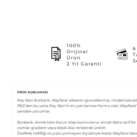
100%
6
Orijinal
T
Ürün
S
2 Yıl Garanti
ÜRÜN AÇIKLAMASI
Ray-Ban Burbank, Wayfarer ailesinin güncellenmiş, modernize edilm
1952’den bu yana Ray-Ban’in en çok tanınan formu olan Wayfarer’ı d
yeniden yorumlar.
Burbank, ikonik kalın burun köprüsünü korur ancak daha zarif bir 
camlar gradient veya klasik düz renklerde üretilir.
Özellikle hafifliği ve yüzü yormayan ölçüleriyle klasik Wayfarer’dan 