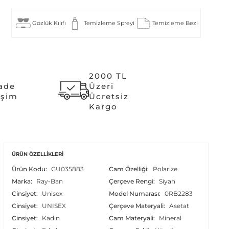
Gözlük Kılıfı
Temizleme Spreyi
Temizleme Bezi
2000 TL
İade
Üzeri
işim
Ücretsiz
Kargo
ÜRÜN ÖZELLIKLERI
Ürün Kodu:
GU035883
Cam Özelliği:
Polarize
Marka:
Ray-Ban
Çerçeve Rengi:
Siyah
Cinsiyet:
Unisex
Model Numarası:
0RB2283
Cinsiyet:
UNISEX
Çerçeve Materyali:
Asetat
Cinsiyet:
Kadın
Cam Materyali:
Mineral