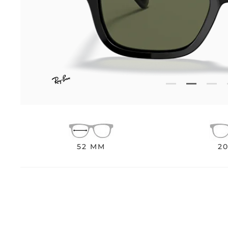
52 MM
2