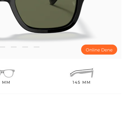
Online Dene
0 MM
145 MM