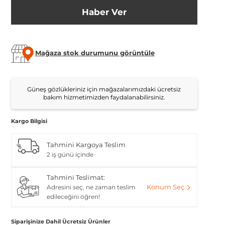
Haber Ver
Mağaza stok durumunu görüntüle
Güneş gözlükleriniz için mağazalarımızdaki ücretsiz
bakım hizmetimizden faydalanabilirsiniz.
Kargo Bilgisi
Tahmini Kargoya Teslim
2 iş günü içinde
Tahmini Teslimat:
Konum Seç
Adresini seç, ne zaman teslim
edileceğini öğren!
Siparişinize Dahil Ücretsiz Ürünler