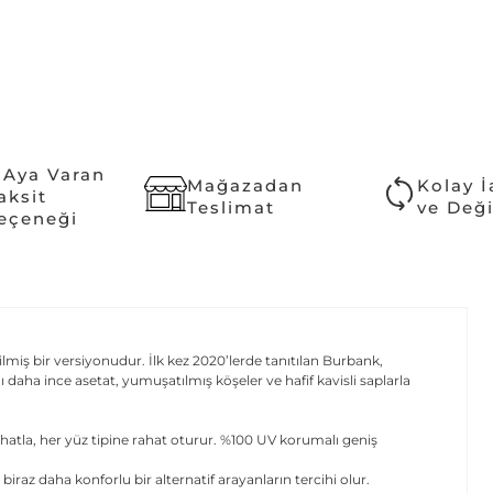
 Aya Varan
Mağazadan
Kolay 
aksit
Teslimat
ve Değ
eçeneği
iş bir versiyonudur. İlk kez 2020’lerde tanıtılan Burbank,
aha ince asetat, yumuşatılmış köşeler ve hafif kavisli saplarla
hatla, her yüz tipine rahat oturur. %100 UV korumalı geniş
biraz daha konforlu bir alternatif arayanların tercihi olur.