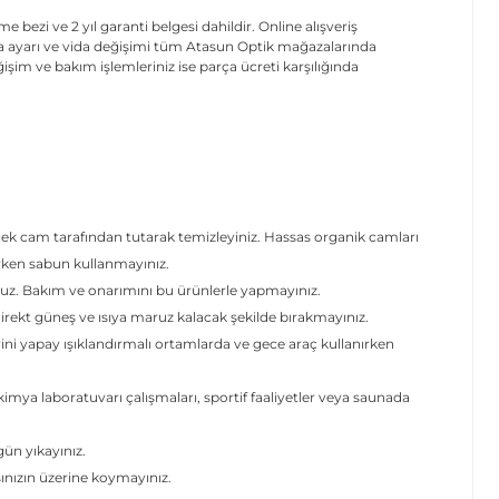
 bezi ve 2 yıl garanti belgesi dahildir. Online alışveriş
ida ayarı ve vida değişimi tüm Atasun Optik mağazalarında
işim ve bakım işlemleriniz ise parça ücreti karşılığında
.
cek cam tarafından tutarak temizleyiniz. Hassas organik camları
erken sabun kullanmayınız.
uz. Bakım ve onarımını bu ürünlerle yapmayınız.
ekt güneş ve ısıya maruz kalacak şekilde bırakmayınız.
rini yapay ışıklandırmalı ortamlarda ve gece araç kullanırken
mya laboratuvarı çalışmaları, sportif faaliyetler veya saunada
 gün yıkayınız.
şınızın üzerine koymayınız.