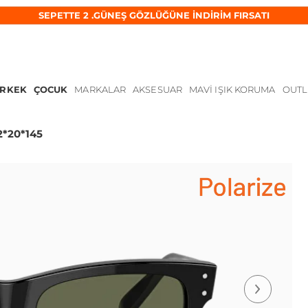
SEPETTE 2 .GÜNEŞ GÖZLÜĞÜNE İNDİRİM FIRSATI
ERKEK
ÇOCUK
MARKALAR
AKSESUAR
MAVI IŞIK KORUMA
OUTL
2*20*145