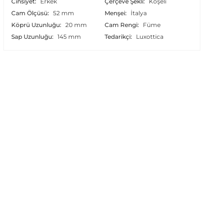
Cinsiyet:
Erkek
Çerçeve Şekli:
Köşeli
Cam Ölçüsü:
52 mm
Menşei:
İtalya
Köprü Uzunluğu:
20 mm
Cam Rengi:
Füme
Sap Uzunluğu:
145 mm
Tedarikçi:
Luxottica