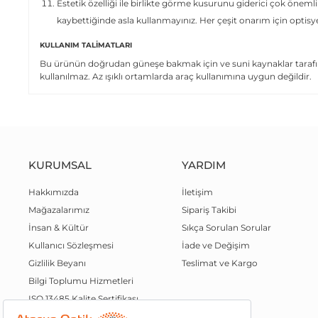
Estetik özelliği ile birlikte görme kusurunu giderici çok önemli
kaybettiğinde asla kullanmayınız. Her çeşit onarım için optis
KULLANIM TALIMATLARI
Bu ürünün doğrudan güneşe bakmak için ve suni kaynaklar tarafın
kullanılmaz. Az ışıklı ortamlarda araç kullanımına uygun değildir.
KURUMSAL
YARDIM
Hakkımızda
İletişim
Mağazalarımız
Sipariş Takibi
İnsan & Kültür
Sıkça Sorulan Sorular
Kullanıcı Sözleşmesi
İade ve Değişim
Gizlilik Beyanı
Teslimat ve Kargo
Bilgi Toplumu Hizmetleri
ISO 13485 Kalite Sertifikası
Kalite Politikamız