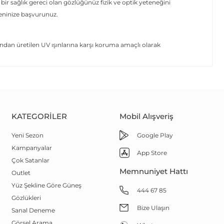
 bir sağlık gereci olan gözlüğünüz fizik ve optik yeteneğini
yeninize başvurunuz.
dan üretilen UV ışınlarına karşı koruma amaçlı olarak
KATEGORILER
Mobil Alışveriş
Yeni Sezon
Google Play
Kampanyalar
App Store
Çok Satanlar
Memnuniyet Hattı
Outlet
Yüz Şekline Göre Güneş
444 67 85
Gözlükleri
Bize Ulaşın
Sanal Deneme
Görsel Arama