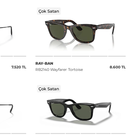
Çok Satan
RAY-BAN
7.520 TL
8.600 TL
RB2140 Wayfarer Tortoise
Çok Satan