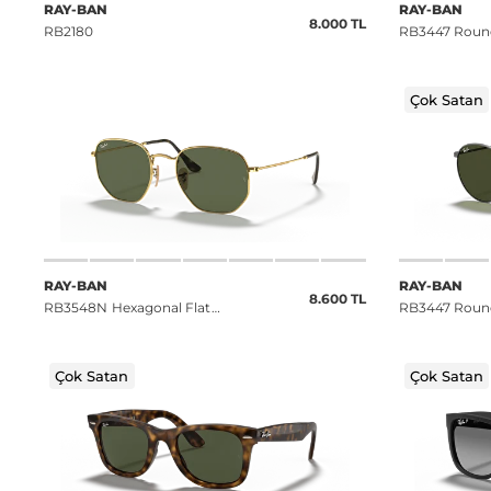
RAY-BAN
RAY-BAN
8.000 TL
RB2180
RB3447 Roun
Çok Satan
RAY-BAN
RAY-BAN
8.600 TL
RB3548N Hexagonal Flat
RB3447 Roun
Lenses
Çok Satan
Çok Satan