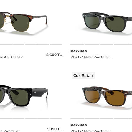
RAY-BAN
8.600 TL
aster Classic
RB2132 New Wayfarer
Classic
Çok Satan
RAY-BAN
9.150 TL
a Wayfarer
RB2132 New Wayfarer