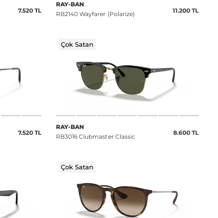
RAY-BAN
7.520 TL
11.200 TL
RB2140 Wayfarer (Polarize)
Çok Satan
RAY-BAN
7.520 TL
8.600 TL
RB3016 Clubmaster Classic
Çok Satan