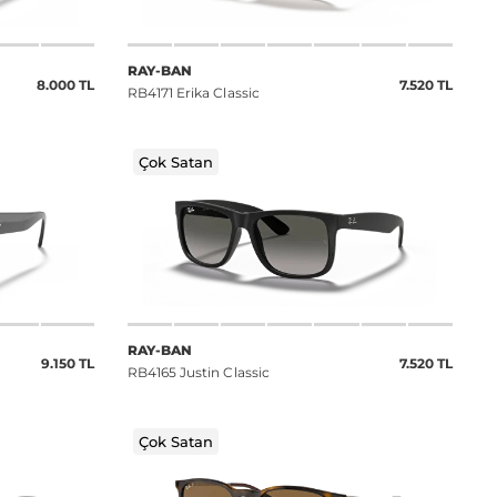
RAY-BAN
8.000 TL
7.520 TL
RB4171 Erika Classic
Çok Satan
RAY-BAN
9.150 TL
7.520 TL
RB4165 Justin Classic
Çok Satan