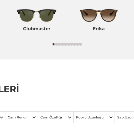
Clubmaster
Erika
LERİ
Cam Rengi
Cam Özelliği
Köprü Uzunluğu
Sap Uzun