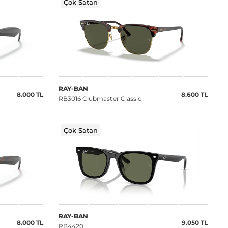
Çok Satan
RAY-BAN
8.000 TL
8.600 TL
RB3016 Clubmaster Classic
Çok Satan
RAY-BAN
8.000 TL
9.050 TL
RB4420