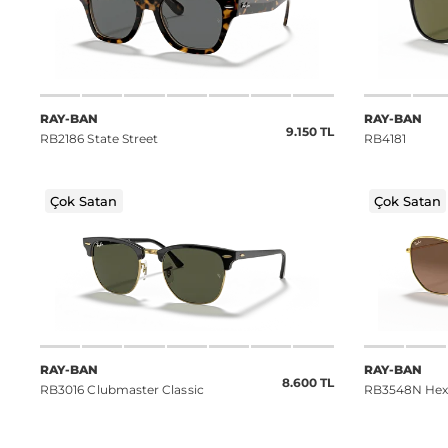
RAY-BAN
RAY-BAN
9.150 TL
RB2186 State Street
RB4181
Çok Satan
Çok Satan
RAY-BAN
RAY-BAN
8.600 TL
RB3016 Clubmaster Classic
RB3548N Hexa
Lenses