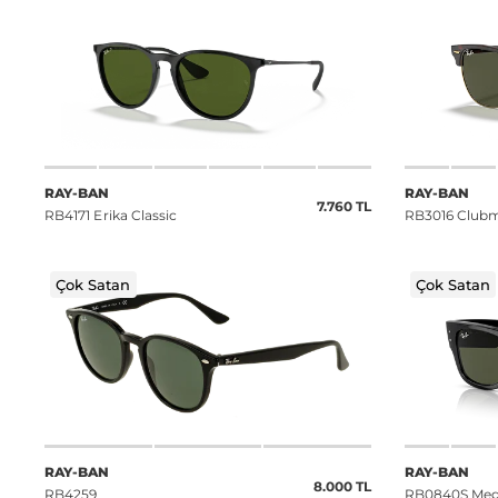
RAY-BAN
RAY-BAN
7.760 TL
RB4171 Erika Classic
RB3016 Clubm
Çok Satan
Çok Satan
RAY-BAN
RAY-BAN
8.000 TL
RB4259
RB0840S Meg