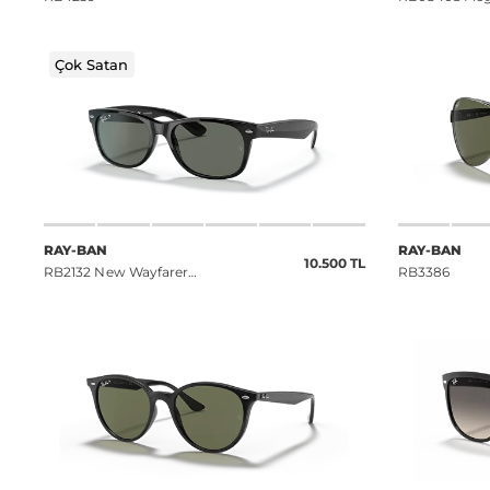
Çok Satan
RAY-BAN
RAY-BAN
10.500 TL
RB2132 New Wayfarer
RB3386
Classic