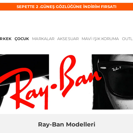
SEPETTE 2 .GÜNEŞ GÖZLÜĞÜNE İNDİRİM FIRSATI
ERKEK
ÇOCUK
MARKALAR
AKSESUAR
MAVI IŞIK KORUMA
OUTL
Ray-Ban Modelleri