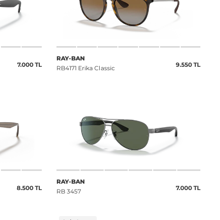
RAY-BAN
7.000 TL
9.550 TL
RB4171 Erika Classic
RAY-BAN
8.500 TL
7.000 TL
RB 3457