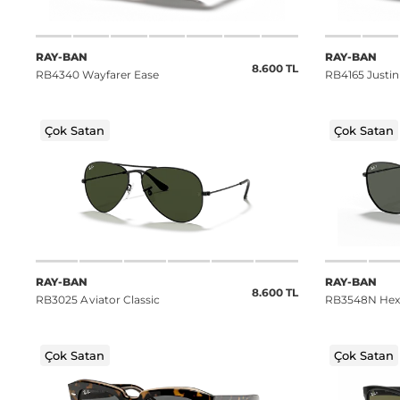
RAY-BAN
RAY-BAN
8.600 TL
RB4340 Wayfarer Ease
RB4165 Justin
Çok Satan
Çok Satan
RAY-BAN
RAY-BAN
8.600 TL
RB3025 Aviator Classic
RB3548N Hexa
Lenses
Çok Satan
Çok Satan