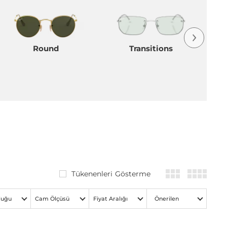
Round
Transitions
Tükenenleri Gösterme
luğu
Cam Ölçüsü
Fiyat Aralığı
Önerilen