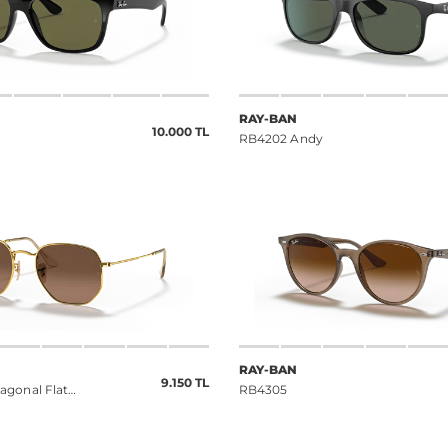
RAY-BAN
10.000 TL
RB4202 Andy
RAY-BAN
9.150 TL
gonal Flat
RB4305