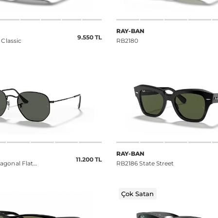
RAY-BAN
9.550 TL
 Classic
RB2180
RAY-BAN
11.200 TL
gonal Flat
RB2186 State Street
Çok Satan