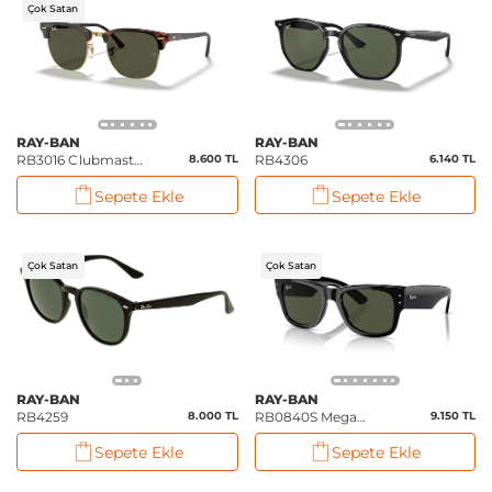
Çok Satan
RAY-BAN
RAY-BAN
RB3016 Clubmaster
8.600 TL
RB4306
6.140 TL
Classic
Sepete Ekle
Sepete Ekle
Çok Satan
Çok Satan
RAY-BAN
RAY-BAN
RB4259
8.000 TL
RB0840S Mega
9.150 TL
Wayfarer
Sepete Ekle
Sepete Ekle