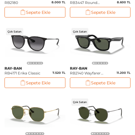
RB2180
8.000 TL
RB3447 Round
8.600 TL
Metal
Sepete Ekle
Sepete Ekle
Çok Satan
Çok Satan
RAY-BAN
RAY-BAN
RB4171 Erika Classic
7.520 TL
RB2140 Wayfarer
11.200 TL
(Polarize)
Sepete Ekle
Sepete Ekle
Çok Satan