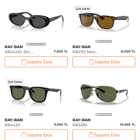
Çok Satan
RAY-BAN
RAY-BAN
RB4441D Bio-
7.000 TL
RB2132 New
8.000 TL
Based
Wayfarer Classic
Sepete Ekle
Sepete Ekle
Çok Satan
RAY-BAN
RAY-BAN
RB4420
9.050 TL
RB3386
10.600 TL
Sepete Ekle
Sepete Ekle