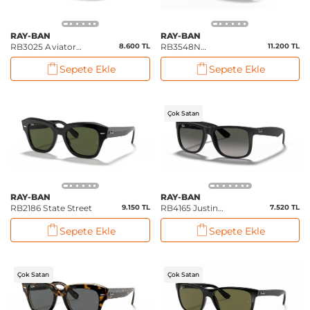
RAY-BAN
RAY-BAN
RB3025 Aviator
8.600 TL
RB3548N
11.200 TL
Classic
Hexagonal Flat
Sepete Ekle
Sepete Ekle
Lenses
Çok Satan
RAY-BAN
RAY-BAN
RB2186 State Street
9.150 TL
RB4165 Justin
7.520 TL
Classic
Sepete Ekle
Sepete Ekle
Çok Satan
Çok Satan