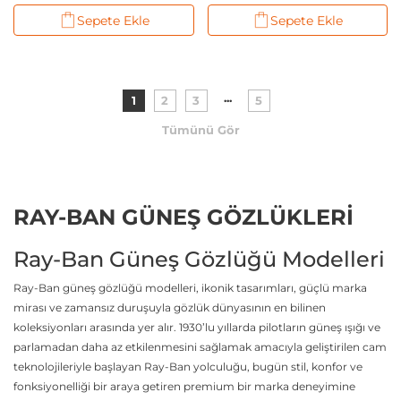
Based
Sepete Ekle
Sepete Ekle
...
1
2
3
5
Tümünü Gör
RAY-BAN GÜNEŞ GÖZLÜKLERİ
Ray-Ban Güneş Gözlüğü Modelleri
Ray-Ban güneş gözlüğü modelleri, ikonik tasarımları, güçlü marka
mirası ve zamansız duruşuyla gözlük dünyasının en bilinen
koleksiyonları arasında yer alır. 1930’lu yıllarda pilotların güneş ışığı ve
parlamadan daha az etkilenmesini sağlamak amacıyla geliştirilen cam
teknolojileriyle başlayan Ray-Ban yolculuğu, bugün stil, konfor ve
fonksiyonelliği bir araya getiren premium bir marka deneyimine