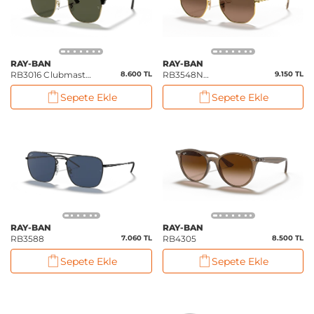
RAY-BAN
RAY-BAN
RB3016 Clubmaster
8.600 TL
RB3548N
9.150 TL
Classic
Hexagonal Flat
Sepete Ekle
Sepete Ekle
Lenses
RAY-BAN
RAY-BAN
RB3588
7.060 TL
RB4305
8.500 TL
Sepete Ekle
Sepete Ekle