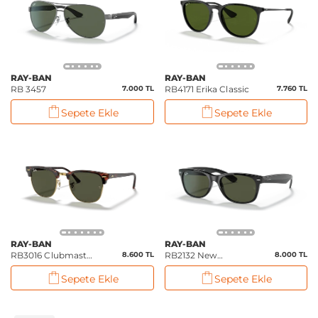
RAY-BAN
RAY-BAN
RB 3457
7.000 TL
RB4171 Erika Classic
7.760 TL
Sepete Ekle
Sepete Ekle
RAY-BAN
RAY-BAN
RB3016 Clubmaster
8.600 TL
RB2132 New
8.000 TL
Classic
Wayfarer Classic
Sepete Ekle
Sepete Ekle