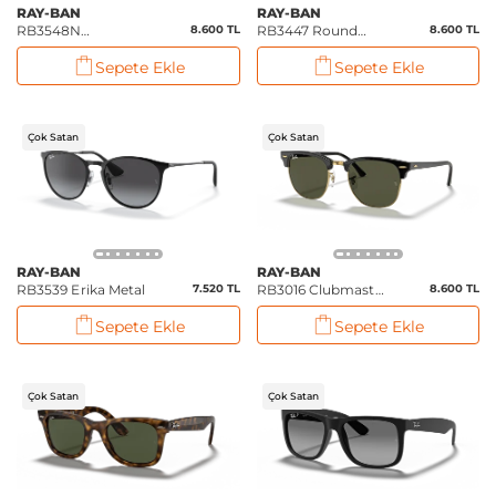
RAY-BAN
RAY-BAN
RB3548N
8.600 TL
RB3447 Round
8.600 TL
Hexagonal Flat
Metal
Sepete Ekle
Sepete Ekle
Lenses
Çok Satan
Çok Satan
RAY-BAN
RAY-BAN
RB3539 Erika Metal
7.520 TL
RB3016 Clubmaster
8.600 TL
Classic
Sepete Ekle
Sepete Ekle
Çok Satan
Çok Satan