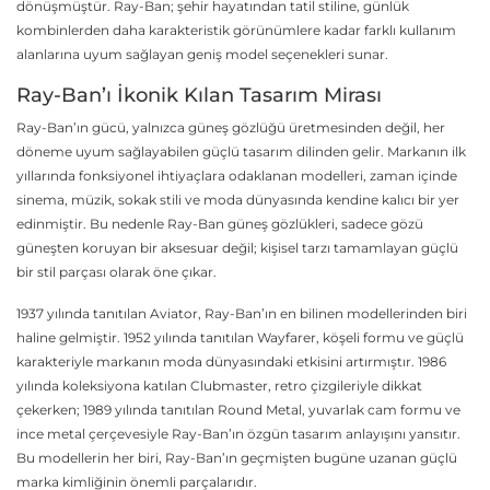
dönüşmüştür. Ray-Ban; şehir hayatından tatil stiline, günlük
kombinlerden daha karakteristik görünümlere kadar farklı kullanım
alanlarına uyum sağlayan geniş model seçenekleri sunar.
Ray-Ban’ı İkonik Kılan Tasarım Mirası
Ray-Ban’ın gücü, yalnızca güneş gözlüğü üretmesinden değil, her
döneme uyum sağlayabilen güçlü tasarım dilinden gelir. Markanın ilk
yıllarında fonksiyonel ihtiyaçlara odaklanan modelleri, zaman içinde
sinema, müzik, sokak stili ve moda dünyasında kendine kalıcı bir yer
edinmiştir. Bu nedenle Ray-Ban güneş gözlükleri, sadece gözü
güneşten koruyan bir aksesuar değil; kişisel tarzı tamamlayan güçlü
bir stil parçası olarak öne çıkar.
1937 yılında tanıtılan Aviator, Ray-Ban’ın en bilinen modellerinden biri
haline gelmiştir. 1952 yılında tanıtılan Wayfarer, köşeli formu ve güçlü
karakteriyle markanın moda dünyasındaki etkisini artırmıştır. 1986
yılında koleksiyona katılan Clubmaster, retro çizgileriyle dikkat
çekerken; 1989 yılında tanıtılan Round Metal, yuvarlak cam formu ve
ince metal çerçevesiyle Ray-Ban’ın özgün tasarım anlayışını yansıtır.
Bu modellerin her biri, Ray-Ban’ın geçmişten bugüne uzanan güçlü
marka kimliğinin önemli parçalarıdır.