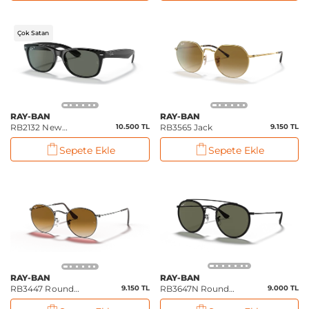
Çok Satan
RAY-BAN
RAY-BAN
RB2132 New
10.500 TL
RB3565 Jack
9.150 TL
Wayfarer Classic
Sepete Ekle
Sepete Ekle
RAY-BAN
RAY-BAN
RB3447 Round
9.150 TL
RB3647N Round
9.000 TL
Metal
Double Bridge