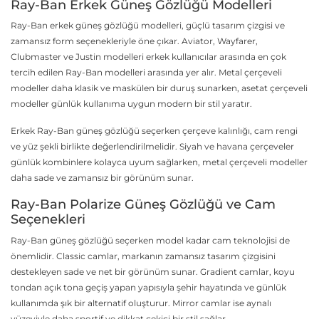
Ray-Ban Erkek Güneş Gözlüğü Modelleri
Ray-Ban erkek güneş gözlüğü modelleri, güçlü tasarım çizgisi ve
zamansız form seçenekleriyle öne çıkar. Aviator, Wayfarer,
Clubmaster ve Justin modelleri erkek kullanıcılar arasında en çok
tercih edilen Ray-Ban modelleri arasında yer alır. Metal çerçeveli
modeller daha klasik ve maskülen bir duruş sunarken, asetat çerçeveli
modeller günlük kullanıma uygun modern bir stil yaratır.
Erkek Ray-Ban güneş gözlüğü seçerken çerçeve kalınlığı, cam rengi
ve yüz şekli birlikte değerlendirilmelidir. Siyah ve havana çerçeveler
günlük kombinlere kolayca uyum sağlarken, metal çerçeveli modeller
daha sade ve zamansız bir görünüm sunar.
Ray-Ban Polarize Güneş Gözlüğü ve Cam
Seçenekleri
Ray-Ban güneş gözlüğü seçerken model kadar cam teknolojisi de
önemlidir. Classic camlar, markanın zamansız tasarım çizgisini
destekleyen sade ve net bir görünüm sunar. Gradient camlar, koyu
tondan açık tona geçiş yapan yapısıyla şehir hayatında ve günlük
kullanımda şık bir alternatif oluşturur. Mirror camlar ise aynalı
yüzeyiyle daha sportif ve dikkat çekici bir stil sağlar.