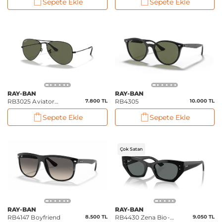
Sepete Ekle
Sepete Ekle
RAY-BAN
RAY-BAN
RB3025 Aviator
7.800 TL
RB4305
10.000 TL
Classic
Sepete Ekle
Sepete Ekle
Çok Satan
RAY-BAN
RAY-BAN
RB4147 Boyfriend
8.500 TL
RB4430 Zena Bio-
9.050 TL