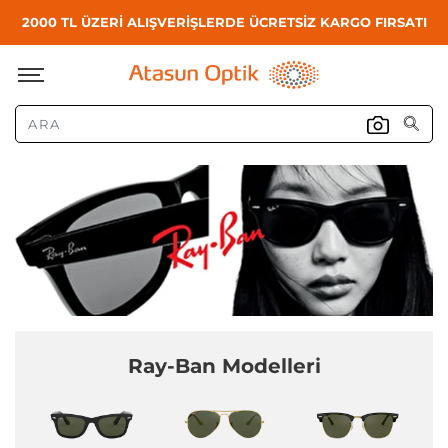
2000 TL ÜZERİ ALIŞVERİŞLERDE ÜCRETSİZ KARGO FIRSATI
Ray-Ban Modelleri