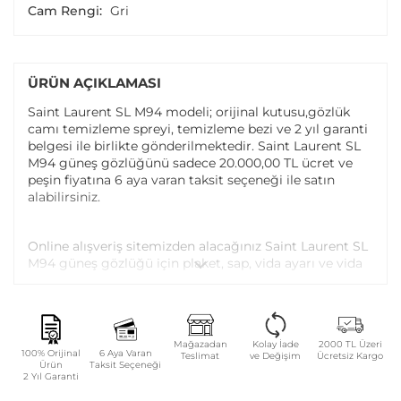
Cam Rengi:
Gri
ÜRÜN AÇIKLAMASI
Saint Laurent SL M94 modeli; orijinal kutusu,gözlük
camı temizleme spreyi, temizleme bezi ve 2 yıl garanti
belgesi ile birlikte gönderilmektedir. Saint Laurent SL
M94 güneş gözlüğünü sadece 20.000,00 TL ücret ve
peşin fiyatına 6 aya varan taksit seçeneği ile satın
alabilirsiniz.
Online alışveriş sitemizden alacağınız Saint Laurent SL
M94 güneş gözlüğü için plaket, sap, vida ayarı ve vida
değişimi tüm Atasun Optik mağazalarında ücretsiz
olarak yapılmaktadır.
Garanti kapsamı dışındaki parça değişim ve bakım
Mağazadan
Kolay İade
2000 TL Üzeri
100% Orijinal
6 Aya Varan
Teslimat
ve Değişim
Ücretsiz Kargo
işlemleriniz ise parça ücreti karşılığında yapılmaktadır.
Ürün
Taksit Seçeneği
2 Yıl Garanti