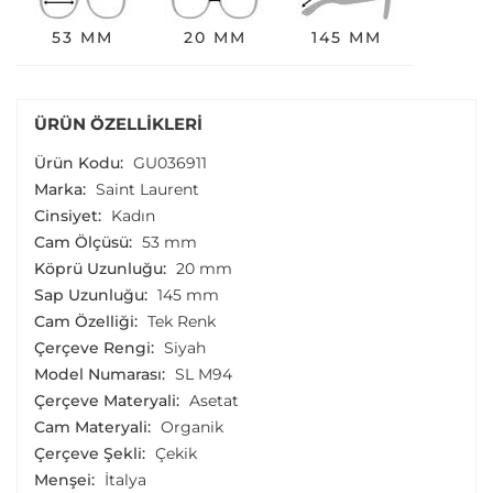
53 MM
20 MM
145 MM
ÜRÜN ÖZELLIKLERI
Ürün Kodu:
GU036911
Marka:
Saint Laurent
Cinsiyet:
Kadın
Cam Ölçüsü:
53 mm
Köprü Uzunluğu:
20 mm
Sap Uzunluğu:
145 mm
Cam Özelliği:
Tek Renk
Çerçeve Rengi:
Siyah
Model Numarası:
SL M94
Çerçeve Materyali:
Asetat
Cam Materyali:
Organik
Çerçeve Şekli:
Çekik
Menşei:
İtalya