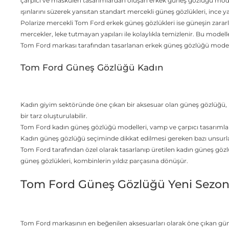
çarpıcı ve maskülen tasarımlardan oluşan erkek güneş gözlüğü modeller
ışınlarını süzerek yansıtan standart mercekli güneş gözlükleri, ince yapıla
Polarize mercekli Tom Ford erkek güneş gözlükleri ise güneşin zararlı ı
mercekler, leke tutmayan yapıları ile kolaylıkla temizlenir. Bu modell
Tom Ford markası tarafından tasarlanan erkek güneş gözlüğü modeller
Tom Ford Güneş Gözlüğü Kadın
Kadın giyim sektöründe öne çıkan bir aksesuar olan güneş gözlüğü, kom
bir tarz oluşturulabilir.
Tom Ford kadın güneş gözlüğü modelleri, vamp ve çarpıcı tasarımlar
Kadın güneş gözlüğü seçiminde dikkat edilmesi gereken bazı unsurlar ye
Tom Ford tarafından özel olarak tasarlanıp üretilen kadın güneş gözlüğ
güneş gözlükleri, kombinlerin yıldız parçasına dönüşür.
Tom Ford Güneş Gözlüğü Yeni Sezo
Tom Ford markasının en beğenilen aksesuarları olarak öne çıkan gün