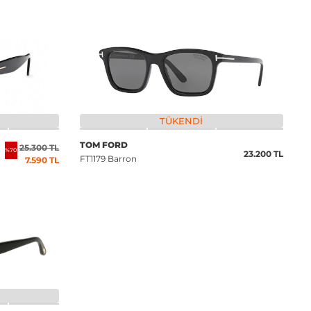
TÜKENDI
TOM FORD
25.300 TL
%70
23.200 TL
FT1179 Barron
7.590 TL