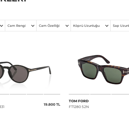
Cam Rengi
Cam Özelliği
Köprü Uzunluğu
Sap Uzun
TOM FORD
19.800 TL
331
FT1280 52N