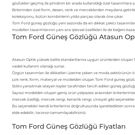
gözlükleri geçmiş ile şimdinin bir arada kullanıldığı özel tasarımlara s
Birbirinden özel form, desen, renk ve merceklerden meydana getiril
koleksiyonu, bütün kombinlerin yıldız parçası olarak öne çıkar.
Tom Ford güneş gözlüğü yeni sezonda da en dikkat çekici tasarıml
modelleri tasarımlarının yanı sıra işlevsel özellikleri ile de beğeni kaza
Tom Ford Güneş Gözlüğü Atasun Op
Atasun Optik yüksek kalite standartlarına uygun ürünlerden oluşan 
vadeli kullanım olanağı sunar.
Özgün tasarımları ile dikkatleri üzerine çeken ve moda sektörünün ö
çok renk, form, materyal ve modelden oluşan Tom Ford güneş gözlük
Stilini yansıtmak isteyen kişiler tarafından tercih edilen güneş gözlüğü
Sayısız modelden oluşan geniş ürün yelpazesi arasından kriterlerinize
mercek özelliği, mercek rengi, kenarlık rengi, cinsiyet gibi seçenekler 
Bu seçenekleri kendi kriterleriniz doğrultusunda işaretledikten son
elde edebilir, tarzınızı tamamlayabilirsiniz.
Tom Ford Güneş Gözlüğü Fiyatları