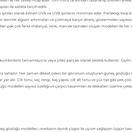
i ile her zevke hitap eder. Tom Ford tarafından tasarlanıp üretilen erkek gün
rı ile sıklıkla tercih edilir.
şınları olarak bilinen UVA ve UVB ışınlarını minimize eder. Parlaklığı kısıp b
er derinlik algısını artırmaları ve çizilmeye karşın direnç göstermeleri sayes
i pek çok farklı materyal, renk, mercek tipinden oluşan modelleri ile her 
binlerin tamamlayıcısı veya yıldız parçası olarak sıklıkla kullanılır. Giyim 
a sahiptir. Her zaman dikkat çekici bir görünüm oluşturan güneş gözlüğü m
r alır. Cilt tonu, saç rengi, kaş yapısı, cilt alt tonu ve yüz tipi gibi pek 
ü modelleri sayısız özelliği ve çarpıcı tasarımları ile dikkatleri üzerine çe
n
eş gözlüğü modelleri, markanın ikonik çizgisi ile uyum sağlayan özgün ta