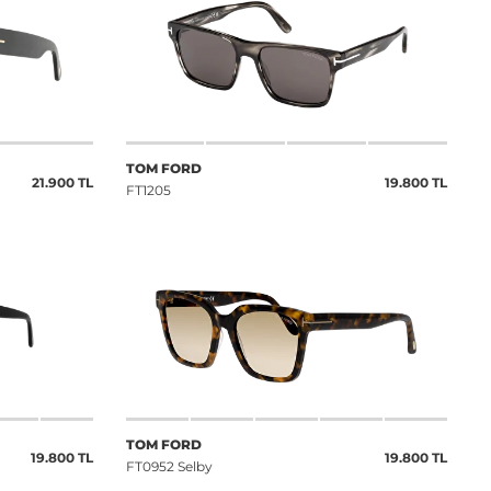
TOM FORD
21.900 TL
19.800 TL
FT1205
TOM FORD
19.800 TL
19.800 TL
FT0952 Selby