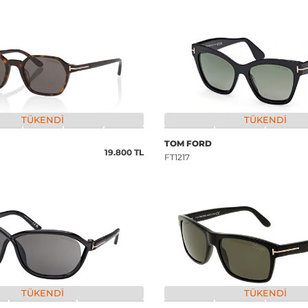
TÜKENDI
TÜKENDI
TOM FORD
19.800 TL
FT1217
TÜKENDI
TÜKENDI