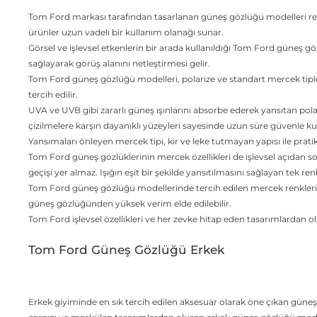
Tom Ford markası tarafından tasarlanan güneş gözlüğü modelleri retro
ürünler uzun vadeli bir kullanım olanağı sunar.
Görsel ve işlevsel etkenlerin bir arada kullanıldığı Tom Ford güneş gö
sağlayarak görüş alanını netleştirmesi gelir.
Tom Ford güneş gözlüğü modelleri, polarize ve standart mercek tiplerin
tercih edilir.
UVA ve UVB gibi zararlı güneş ışınlarını absorbe ederek yansıtan pola
çizilmelere karşın dayanıklı yüzeyleri sayesinde uzun süre güvenle kull
Yansımaları önleyen mercek tipi, kir ve leke tutmayan yapısı ile pratik
Tom Ford güneş gözlüklerinin mercek özellikleri de işlevsel açıdan son
geçişi yer almaz. Işığın eşit bir şekilde yansıtılmasını sağlayan tek re
Tom Ford güneş gözlüğü modellerinde tercih edilen mercek renkleri, t
güneş gözlüğünden yüksek verim elde edilebilir.
Tom Ford işlevsel özellikleri ve her zevke hitap eden tasarımlardan 
Tom Ford Güneş Gözlüğü Erkek
Erkek giyiminde en sık tercih edilen aksesuar olarak öne çıkan güneş g