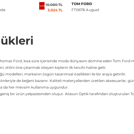
TOM FORD
10.080 TL
%70
nda
FT0678 August
3.024 TL
ükleri
homas Ford, kısa süre içerisinde moda dünyasını domine eden Tom Ford mar
tilini öne çıkarmak isteyen kişilerin ilk tercihi haline gelir.
 modelleri, markanın özgün tasarımsal özellikleri ile bir araya getirilir.
yönleriyle de beğeni kazanır. Kaliteli materyallerden üretilen aksesuarlar, gü
ılsa da her mevsim kullanıma uygundur.
en geniş bir ürün yelpazesinden oluşur. Atasun Optik tarafından oluşturula