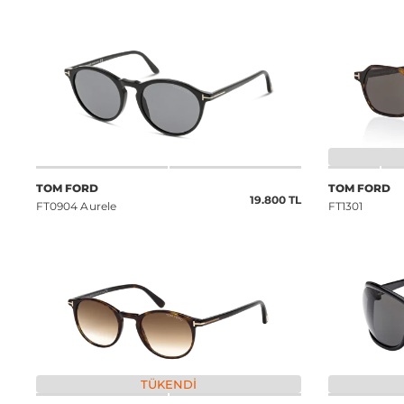
TOM FORD
TOM FORD
19.800 TL
FT0904 Aurele
FT1301
TÜKENDI