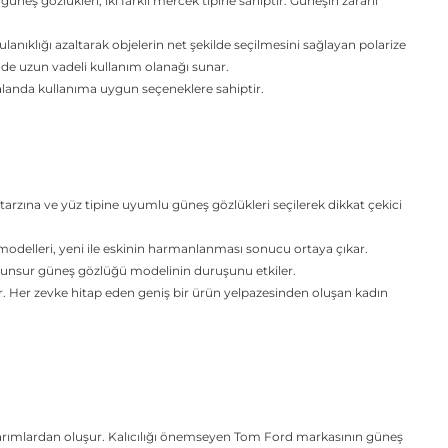
eş gözlükleri, iki farklı mercek tipine sahiptir. Güneşin zararlı
ulanıklığı azaltarak objelerin net şekilde seçilmesini sağlayan polarize
inde uzun vadeli kullanım olanağı sunar.
alanda kullanıma uygun seçeneklere sahiptir.
tarzına ve yüz tipine uyumlu güneş gözlükleri seçilerek dikkat çekici
odelleri, yeni ile eskinin harmanlanması sonucu ortaya çıkar.
çok unsur güneş gözlüğü modelinin duruşunu etkiler.
ker. Her zevke hitap eden geniş bir ürün yelpazesinden oluşan kadın
sarımlardan oluşur. Kalıcılığı önemseyen Tom Ford markasının güneş