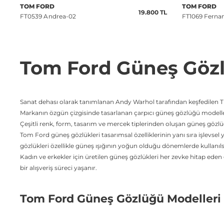
TOM FORD
TOM FORD
19.800 TL
FT0539 Andrea-02
FT1069 Ferna
Tom Ford Güneş Gözl
Sanat dehası olarak tanımlanan Andy Warhol tarafından keşfedilen T
Markanın özgün çizgisinde tasarlanan çarpıcı güneş gözlüğü modelleri, s
Çeşitli renk, form, tasarım ve mercek tiplerinden oluşan güneş gözlüğü
Tom Ford güneş gözlükleri tasarımsal özelliklerinin yanı sıra işlevsel 
gözlükleri özellikle güneş ışığının yoğun olduğu dönemlerde kullan
Kadın ve erkekler için üretilen güneş gözlükleri her zevke hitap ed
bir alışveriş süreci yaşanır.
Tom Ford Güneş Gözlüğü Modelleri