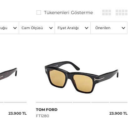
Tükenenleri Gösterme
luğu
Cam Ölçüsü
Fiyat Aralığı
Önerilen
TOM FORD
23.900 TL
23.900 TL
FT1280