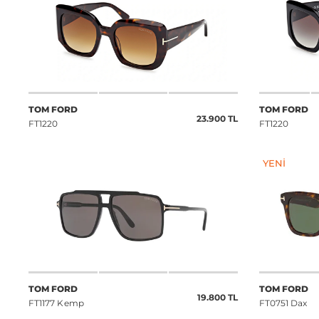
TOM FORD
TOM FORD
23.900 TL
FT1220
FT1220
YENI
TOM FORD
TOM FORD
19.800 TL
FT1177 Kemp
FT0751 Dax