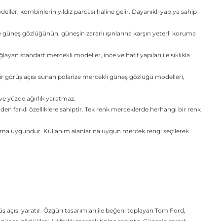
er, kombinlerin yıldız parçası haline gelir. Dayanıklı yapıya sahip
se güneş gözlüğünün, güneşin zararlı ışınlarına karşın yeterli koruma
yan standart mercekli modeller, ince ve hafif yapıları ile sıklıkla
 bir görüş açısı sunan polarize mercekli güneş gözlüğü modelleri,
 ve yüzde ağırlık yaratmaz.
en farklı özelliklere sahiptir. Tek renk merceklerde herhangi bir renk
lanıma uygundur. Kullanım alanlarına uygun mercek rengi seçilerek
.
rüş açısı yaratır. Özgün tasarımları ile beğeni toplayan Tom Ford,