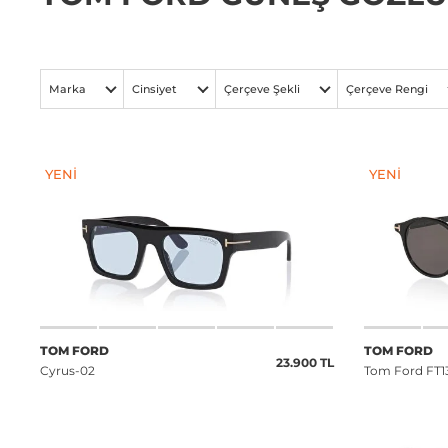
Marka
Cinsiyet
Çerçeve Şekli
Çerçeve Rengi
YENI
YENI
TOM FORD
TOM FORD
23.900 TL
Cyrus-02
Tom Ford FT1