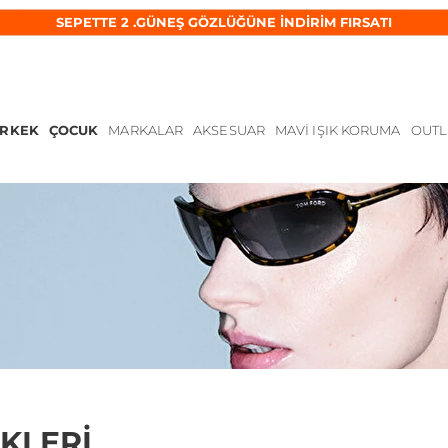
SEPETTE 2 .GÜNEŞ GÖZLÜĞÜNE İNDİRİM FIRSATI
ERKEK
ÇOCUK
MARKALAR
AKSESUAR
MAVI IŞIK KORUMA
OUTL
KLERI