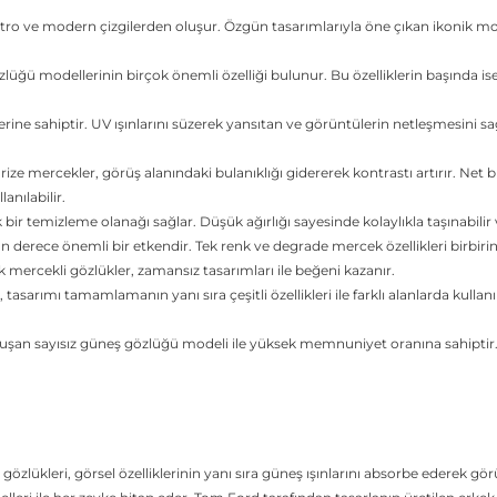
 ve modern çizgilerden oluşur. Özgün tasarımlarıyla öne çıkan ikonik modell
zlüğü modellerinin birçok önemli özelliği bulunur. Bu özelliklerin başında i
e sahiptir. UV ışınlarını süzerek yansıtan ve görüntülerin netleşmesini sağla
rize mercekler, görüş alanındaki bulanıklığı gidererek kontrastı artırır. Net
anılabilir.
 bir temizleme olanağı sağlar. Düşük ağırlığı sayesinde kolaylıkla taşınabilir
 derece önemli bir etkendir. Tek renk ve degrade mercek özellikleri birbirind
nk mercekli gözlükler, zamansız tasarımları ile beğeni kazanır.
asarımı tamamlamanın yanı sıra çeşitli özellikleri ile farklı alanlarda kul
oluşan sayısız güneş gözlüğü modeli ile yüksek memnuniyet oranına sahiptir
özlükleri, görsel özelliklerinin yanı sıra güneş ışınlarını absorbe ederek gö