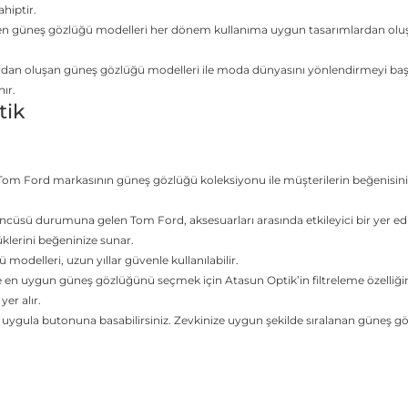
ahiptir.
en güneş gözlüğü modelleri her dönem kullanıma uygun tasarımlardan oluşur
ardan oluşan güneş gözlüğü modelleri ile moda dünyasını yönlendirmeyi ba
nır.
tik
Tom Ford markasının güneş gözlüğü koleksiyonu ile müşterilerin beğenisini 
ncüsü durumuna gelen Tom Ford, aksesuarları arasında etkileyici bir yer ed
lerini beğeninize sunar.
 modelleri, uzun yıllar güvenle kullanılabilir.
 en uygun güneş gözlüğünü seçmek için Atasun Optik’in filtreleme özelliğinde
yer alır.
ra uygula butonuna basabilirsiniz. Zevkinize uygun şekilde sıralanan güneş 