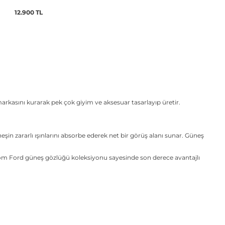
12.900 TL
kasını kurarak pek çok giyim ve aksesuar tasarlayıp üretir.
neşin zararlı ışınlarını absorbe ederek net bir görüş alanı sunar. Güneş
n Tom Ford güneş gözlüğü koleksiyonu sayesinde son derece avantajlı