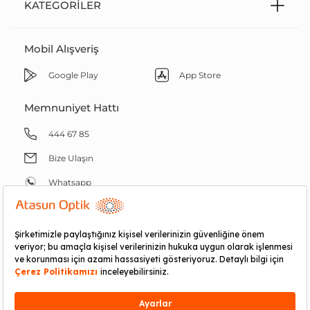
KATEGORILER
Mobil Alışveriş
Google Play
App Store
Memnuniyet Hattı
444 67 85
Bize Ulaşın
Whatsapp
RND E-ticaret Fulfillment