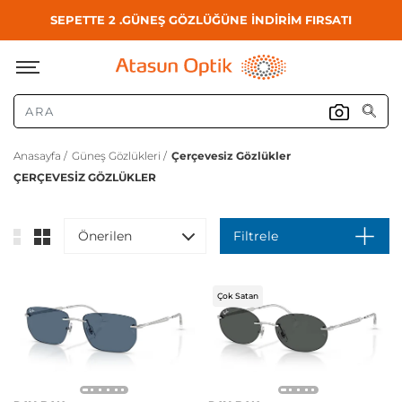
SEPETTE 2 .GÜNEŞ GÖZLÜĞÜNE İNDİRİM FIRSATI
Anasayfa /
Güneş Gözlükleri /
Çerçevesiz Gözlükler
ÇERÇEVESIZ GÖZLÜKLER
Önerilen
Filtrele
Çok Satan