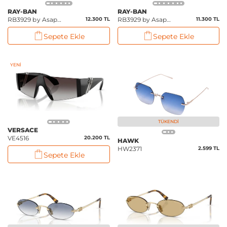
RAY-BAN
RAY-BAN
RB3929 by Asap
12.300 TL
RB3929 by Asap
11.300 TL
Rocky
Rocky
Sepete Ekle
Sepete Ekle
YENI
TÜKENDI
VERSACE
VE4516
20.200 TL
HAWK
HW2371
2.599 TL
Sepete Ekle