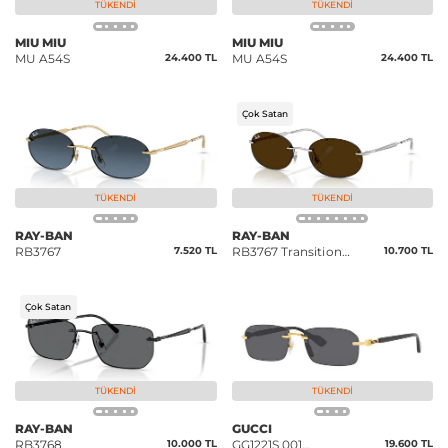
TÜKENDI
TÜKENDI
MIU MIU
MIU MIU
MU A54S
24.400 TL
MU A54S
24.400 TL
Çok Satan
TÜKENDI
TÜKENDI
RAY-BAN
RAY-BAN
RB3767
7.520 TL
RB3767 Transitions
10.700 TL
Color Touch
Çok Satan
TÜKENDI
TÜKENDI
RAY-BAN
GUCCI
RB3768
10.000 TL
GG1221S 001
19.600 TL