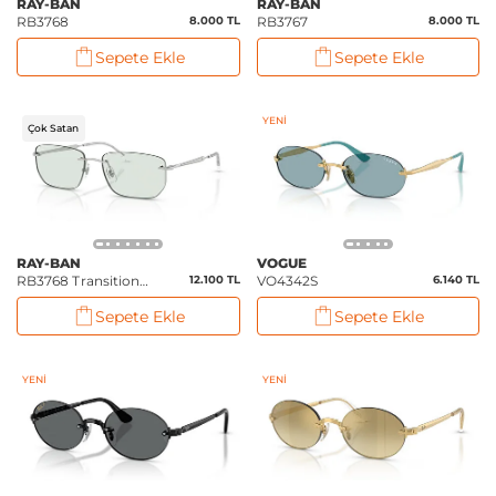
RAY-BAN
RAY-BAN
RB3768
8.000 TL
RB3767
8.000 TL
Sepete Ekle
Sepete Ekle
YENI
Çok Satan
RAY-BAN
VOGUE
RB3768 Transitions
12.100 TL
VO4342S
6.140 TL
® Color Touch
Sepete Ekle
Sepete Ekle
YENI
YENI