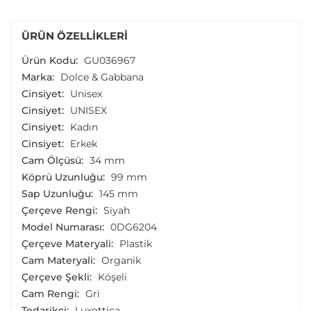
ÜRÜN ÖZELLIKLERI
Ürün Kodu:
GU036967
Marka:
Dolce & Gabbana
Cinsiyet:
Unisex
Cinsiyet:
UNISEX
Cinsiyet:
Kadın
Cinsiyet:
Erkek
Cam Ölçüsü:
34 mm
Köprü Uzunluğu:
99 mm
Sap Uzunluğu:
145 mm
Çerçeve Rengi:
Siyah
Model Numarası:
0DG6204
Çerçeve Materyali:
Plastik
Cam Materyali:
Organik
Çerçeve Şekli:
Köşeli
Cam Rengi:
Gri
Tedarikçi:
Luxottica