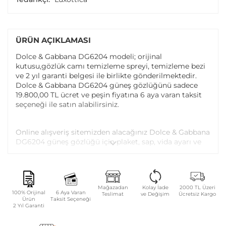
ÜRÜN AÇIKLAMASI
Dolce & Gabbana DG6204 modeli; orijinal
kutusu,gözlük camı temizleme spreyi, temizleme bezi
ve 2 yıl garanti belgesi ile birlikte gönderilmektedir.
Dolce & Gabbana DG6204 güneş gözlüğünü sadece
19.800,00 TL ücret ve peşin fiyatına 6 aya varan taksit
seçeneği ile satın alabilirsiniz.
Online alışveriş sitemizden alacağınız Dolce & Gabbana
DG6204 güneş gözlüğü için plaket, sap, vida ayarı ve
vida değişimi tüm Atasun Optik mağazalarında
ücretsiz olarak yapılmaktadır.
Garanti kapsamı dışındaki parça değişim ve bakım
Mağazadan
Kolay İade
2000 TL Üzeri
100% Orijinal
6 Aya Varan
Teslimat
ve Değişim
Ücretsiz Kargo
işlemleriniz ise parça ücreti karşılığında yapılmaktadır.
Ürün
Taksit Seçeneği
2 Yıl Garanti
GÜVENLIK UYARILARI