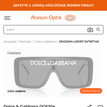
SEPETTE 2 .GÜNEŞ GÖZLÜĞÜNE İNDİRİM FIRSATI
Anasayfa /
Markalar /
Dolce Gabbana /
0DG6204 L50187 34*99*145
TÜKENDI
Online Dene
Dolce & Gabbana DG6204