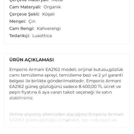
Cam Materyali:
Organik
Çerçeve Şekli:
Köşeli
Menşei:
Çin
Cam Rengi:
Kahverengi
Tedarikçi:
Luxottica
ÜRÜN AÇIKLAMASI
Emporio Armani EA2162 modeli; orijinal kutusu,gözlük
camı temizleme spreyi, temizleme bezi ve 2 yıl garanti
belgesi ile birlikte gönderilmektedir. Emporio Armani
EA2162 güneş gözlüğünü sadece 8.400,00 TL ücret ve
peşin fiyatına 6 aya varan taksit seçeneği ile satın
alabilirsiniz.
Online alışveriş sitemizden alacağınız Emporio Armani
EA2162 güneş gözlüğü için plaket, sap, vida ayarı ve
vida değişimi tüm Atasun Optik mağazalarında
ücretsiz olarak yapılmaktadır.