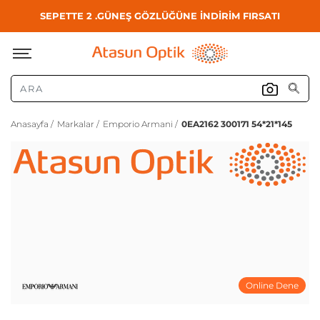
SEPETTE 2 .GÜNEŞ GÖZLÜĞÜNE İNDİRİM FIRSATI
Anasayfa /
Markalar /
Emporio Armani /
0EA2162 300171 54*21*145
Online Dene