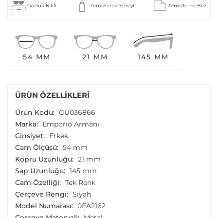
Gözlük Kılıfı
Temizleme Spreyi
Temizleme Bezi
54 MM
21 MM
145 MM
ÜRÜN ÖZELLIKLERI
Ürün Kodu:
GU036866
Marka:
Emporio Armani
Cinsiyet:
Erkek
Cam Ölçüsü:
54 mm
Köprü Uzunluğu:
21 mm
Sap Uzunluğu:
145 mm
Cam Özelliği:
Tek Renk
Çerçeve Rengi:
Siyah
Model Numarası:
0EA2162
Çerçeve Materyali:
Metal