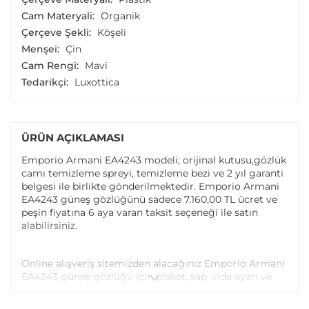
Cam Materyali:
Organik
Çerçeve Şekli:
Köşeli
Menşei:
Çin
Cam Rengi:
Mavi
Tedarikçi:
Luxottica
ÜRÜN AÇIKLAMASI
Emporio Armani EA4243 modeli; orijinal kutusu,gözlük
camı temizleme spreyi, temizleme bezi ve 2 yıl garanti
belgesi ile birlikte gönderilmektedir. Emporio Armani
EA4243 güneş gözlüğünü sadece 7.160,00 TL ücret ve
peşin fiyatına 6 aya varan taksit seçeneği ile satın
alabilirsiniz.
Online alışveriş sitemizden alacağınız Emporio Armani
EA4243 güneş gözlüğü için plaket, sap, vida ayarı ve
vida değişimi tüm Atasun Optik mağazalarında
ücretsiz olarak yapılmaktadır.