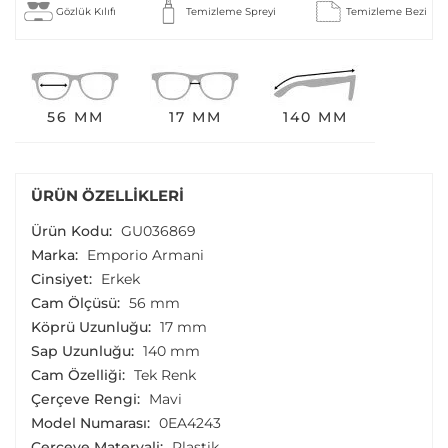
Gözlük Kılıfı
Temizleme Spreyi
Temizleme Bezi
56 MM
17 MM
140 MM
ÜRÜN ÖZELLIKLERI
Ürün Kodu:
GU036869
Marka:
Emporio Armani
Cinsiyet:
Erkek
Cam Ölçüsü:
56 mm
Köprü Uzunluğu:
17 mm
Sap Uzunluğu:
140 mm
Cam Özelliği:
Tek Renk
Çerçeve Rengi:
Mavi
Model Numarası:
0EA4243
Çerçeve Materyali:
Plastik