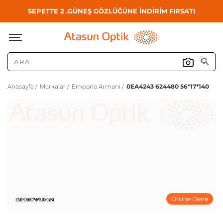
SEPETTE 2 .GÜNEŞ GÖZLÜĞÜNE İNDİRİM FIRSATI
Anasayfa /
Markalar /
Emporio Armani /
0EA4243 624480 56*17*140
Online Dene