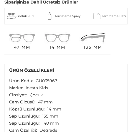
Siparişinize Dahil Ücretsiz Ürünler
Gözlük Kılıfı
Temizleme Spreyi
Temizleme Bezi
47 MM
14 MM
135 MM
ÜRÜN ÖZELLIKLERI
Ürün Kodu:
GU035967
Marka:
Inesta Kids
Cinsiyet:
Çocuk
Cam Ölçüsü:
47 mm
Köprü Uzunluğu:
14 mm
Sap Uzunluğu:
135 mm
Sap Uzunluğu:
140 mm
Cam Özelliği:
Degrade