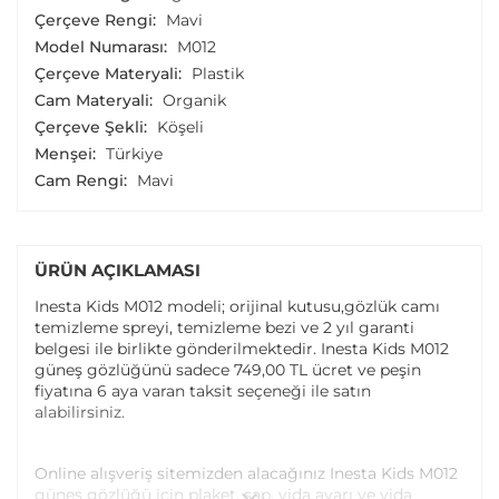
Çerçeve Rengi:
Mavi
Model Numarası:
M012
Çerçeve Materyali:
Plastik
Cam Materyali:
Organik
Çerçeve Şekli:
Köşeli
Menşei:
Türkiye
Cam Rengi:
Mavi
ÜRÜN AÇIKLAMASI
Inesta Kids M012 modeli; orijinal kutusu,gözlük camı
temizleme spreyi, temizleme bezi ve 2 yıl garanti
belgesi ile birlikte gönderilmektedir. Inesta Kids M012
güneş gözlüğünü sadece 749,00 TL ücret ve peşin
fiyatına 6 aya varan taksit seçeneği ile satın
alabilirsiniz.
Online alışveriş sitemizden alacağınız Inesta Kids M012
güneş gözlüğü için plaket, sap, vida ayarı ve vida