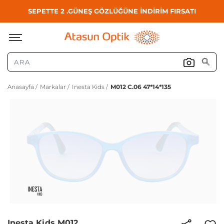
SEPETTE 2 .GÜNEŞ GÖZLÜĞÜNE İNDİRİM FIRSATI
Anasayfa /
Markalar /
Inesta Kids /
M012 C.06 47*14*135
Inesta Kids M012