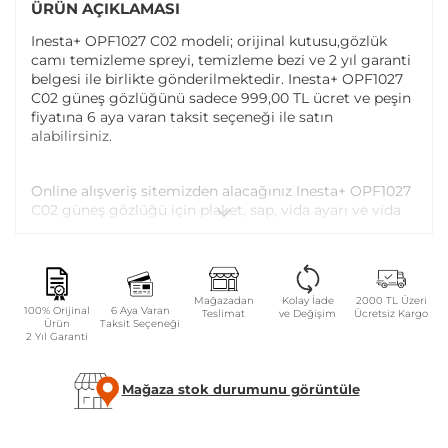
ÜRÜN AÇIKLAMASI
Inesta+ OPF1027 C02 modeli; orijinal kutusu,gözlük
camı temizleme spreyi, temizleme bezi ve 2 yıl garanti
belgesi ile birlikte gönderilmektedir. Inesta+ OPF1027
C02 güneş gözlüğünü sadece 999,00 TL ücret ve peşin
fiyatına 6 aya varan taksit seçeneği ile satın
alabilirsiniz.
Online alışveriş sitemizden alacağınız Inesta+ OPF1027
C02 güneş gözlüğü için plaket, sap, vida ayarı ve vida
değişimi tüm Atasun Optik mağazalarında ücretsiz
olarak yapılmaktadır.
Garanti kapsamı dışındaki parça değişim ve bakım
Mağazadan
Kolay İade
2000 TL Üzeri
100% Orijinal
6 Aya Varan
Teslimat
ve Değişim
Ücretsiz Kargo
işlemleriniz ise parça ücreti karşılığında yapılmaktadır.
Ürün
Taksit Seçeneği
2 Yıl Garanti
GÜVENLIK UYARILARI
Mağaza stok durumunu görüntüle
Gözlüğü tek elle takıp çıkartmayınız.
Camları sert bir yüzeye temas edecek şekilde ters