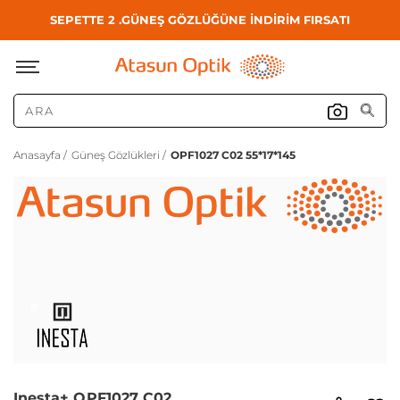
SEPETTE 2 .GÜNEŞ GÖZLÜĞÜNE İNDİRİM FIRSATI
Anasayfa /
Güneş Gözlükleri /
OPF1027 C02 55*17*145
Inesta+ OPF1027 C02